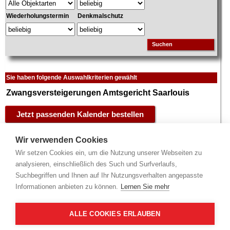
Wiederholungstermin
Denkmalschutz
Suchen
Sie haben folgende Auswahlkriterien gewählt
Zwangsversteigerungen Amtsgericht Saarlouis
Adresse (nach PLZ)
Objekt
Verkehrswert
Wir verwenden Cookies
Wir setzen Cookies ein, um die Nutzung unserer Webseiten zu
66763 Dillingen -
Eigentumswohnung
84.000 €
Dillingen
Anteil: 8,3%, Aufteilungsplan Nr.
analysieren, einschließlich des Such und Surfverlaufs,
Pachtener Str.
2
IV, Grundstück: 486 m
, W...
mehr
Suchbegriffen und Ihnen auf Ihr Nutzungsverhalten angepasste
SLS - Saarlouis
Informationen anbieten zu können.
Lernen Sie mehr
66773 Schwalbach
Wohnhaus
138.000 €
- Derlen
2
Grundstück: 277 m
, Wohnfläche:
2/10
Birkenstr.
2
94 m
, 1 Gescho...
mehr
ALLE COOKIES ERLAUBEN
SLS - Saarlouis