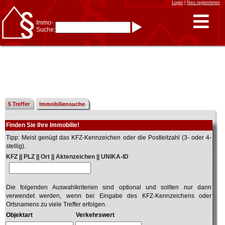
Login
|
Neu registrieren
Immo-
Suche:
Immo-Schnellsuche nach:
- KFZ-Kennzeichen
* Postleitzahl (1- bis 5-stellig)
* Ortsname
- Aktenzeichen
- UNIKA-ID
* Suche verfeinern durch
Kombinieren
z.B.:
15 Frankfurt
für
Frankfurt/Oder
5 Treffer
Immobiliensuche
und
6 Frankfurt
für Frankfurt
am Main
Finden Sie Ihre Immobilie!
Immobiliensuche
Tipp: Meist genügt das KFZ-Kennzeichen oder die Postleitzahl (3- oder 4-
nach Kreis
stellig).
nach Amtsgericht
KFZ || PLZ || Ort || Aktenzeichen || UNIKA-ID
Die folgenden Auswahlkriterien sind optional und sollten nur dann
verwendet werden, wenn bei Eingabe des KFZ-Kennzeichens oder
Ortsnamens zu viele Treffer erfolgen.
Objektart
Verkehrswert