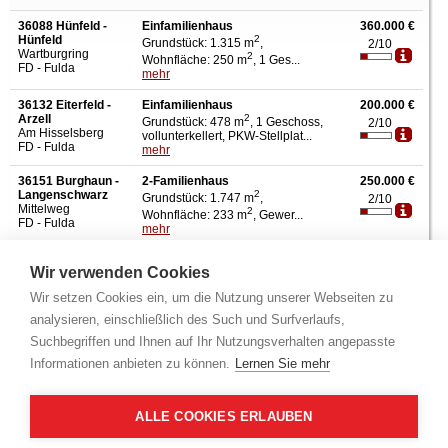
36088 Hünfeld -
Einfamilienhaus
360.000 €
Hünfeld
2
Grundstück: 1.315 m
,
2/10
Wartburgring
2
Wohnfläche: 250 m
, 1 Ges...
FD - Fulda
mehr
36132 Eiterfeld -
Einfamilienhaus
200.000 €
Arzell
2
Grundstück: 478 m
, 1 Geschoss,
2/10
Am Hisselsberg
vollunterkellert, PKW-Stellplat...
FD - Fulda
mehr
36151 Burghaun -
2-Familienhaus
250.000 €
Langenschwarz
2
Grundstück: 1.747 m
,
2/10
Mittelweg
2
Wohnfläche: 233 m
, Gewer...
FD - Fulda
mehr
Wir verwenden Cookies
Info - Amtsgericht
Weitere Amtsgerichte
Wir setzen Cookies ein, um die Nutzung unserer Webseiten zu
Alsfeld,
Bad Hersfeld,
Bad Homburg,
Bad Schwalbach,
Bensheim,
Biedenkopf,
analysieren, einschließlich des Such und Surfverlaufs,
Büdingen,
Darmstadt,
Dieburg,
Dillenburg,
Eschwege,
Frankenberg,
Suchbegriffen und Ihnen auf Ihr Nutzungsverhalten angepasste
Frankfurt am Main,
Frankfurt-Höchst,
Friedberg,
Fritzlar,
Fulda,
Fürth,
Gelnhausen,
Gießen,
Groß-Gerau,
Hadamar,
Hanau,
Herborn,
Hofgeismar,
Informationen anbieten zu können.
Lernen Sie mehr
Hünfeld,
Idstein,
Kassel,
Kirchhain,
Korbach,
Königstein,
Lampertheim,
Langen,
Limburg,
Marburg,
Melsungen,
Michelstadt,
Offenbach,
Rüdesheim,
Rüsselsheim,
Schwalmstadt,
Seligenstadt,
Weilburg,
Wetzlar,
Wiesbaden,
ALLE COOKIES ERLAUBEN