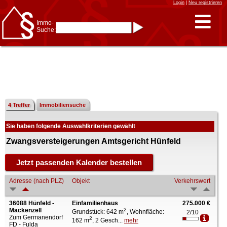
Login
|
Neu registrieren
Immo-
Suche:
Immo-Schnellsuche nach:
- KFZ-Kennzeichen
* Postleitzahl (1- bis 5-stellig)
* Ortsname
- Aktenzeichen
- UNIKA-ID
* Suche verfeinern durch
Kombinieren
z.B.:
15 Frankfurt
für
Frankfurt/Oder
4 Treffer
Immobiliensuche
und
6 Frankfurt
für Frankfurt
am Main
Sie haben folgende Auswahlkriterien gewählt
Immobiliensuche
nach Kreis
Zwangsversteigerungen Amtsgericht Hünfeld
nach Amtsgericht
Adresse (nach PLZ)
Objekt
Verkehrswert
36088 Hünfeld -
Einfamilienhaus
275.000 €
Mackenzell
2
Grundstück: 642 m
, Wohnfläche:
2/10
Zum Germanendorf
2
162 m
, 2 Gesch...
mehr
FD - Fulda