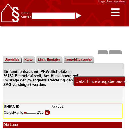
Login
|
Neu registrieren
Immo-
Suche:
Immo-Schnellsuche nach:
- KFZ-Kennzeichen
* Postleitzahl (1- bis 5-stellig)
* Ortsname
- Aktenzeichen
- UNIKA-ID
* Suche verfeinern durch
Kombinieren
z.B.:
15 Frankfurt
für
Frankfurt/Oder
Überblick
Karte
Limit-Ermittler
Immobiliensuche
und
6 Frankfurt
für Frankfurt
am Main
Einfamilienhaus mit PKW-Stellplatz in
Immobiliensuche
36132 Eiterfeld-Arzell, Am Hisselsberg soll
nach Kreis
im Wege der Zwangsvollstreckung gemäß
ZVG versteigert werden.
nach Amtsgericht
UNIKA-ID
K77992
ObjektRank:
2/10
Die Lage