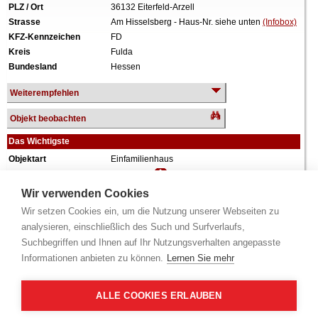
PLZ / Ort
36132 Eiterfeld-Arzell
Strasse
Am Hisselsberg - Haus-Nr. siehe unten
(Infobox)
KFZ-Kennzeichen
FD
Kreis
Fulda
Bundesland
Hessen
Weiterempfehlen
Objekt beobachten
Das Wichtigste
Objektart
Einfamilienhaus
Verkehrswert
200.000 €
Wiederholungstermin
Nein
Wir verwenden Cookies
Termin
siehe unten
(Infobox)
Wir setzen Cookies ein, um die Nutzung unserer Webseiten zu
Baujahr
ca. 1980
analysieren, einschließlich des Such und Surfverlaufs,
Grundstück
478 m²
Suchbegriffen und Ihnen auf Ihr Nutzungsverhalten angepasste
Weiteres
1 Geschoss, vollunterkellert, PKW-Stellplatz,
Informationen anbieten zu können.
Lernen Sie mehr
teilweise modernisiert ca. 2017.
Alle Angaben ohne Gewähr.
ALLE COOKIES ERLAUBEN