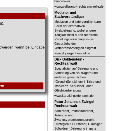
bundesweit
www.wullbrandt-rechtsanwaelte.de
Mediator und Sachverständiger
Mediator und
Sachverständiger
Mediation und jede vergleichbare
g).
Form der alternativen
Streitbeilegung, wobei unsere
Tätigkeit nicht durch rechtliche
Regelungsvorschläge in die
Gespräche der
et werden, wenn bei Eingabe
Verfahrensbeteiligten eingreift.
www.drjuergenhempel.de
Dirk Goldenstein - Rechtsanwalt
Dirk Goldenstein -
Rechtsanwalt
Spezialisiert auf Betreuung und
Sanierung von Bauträgern und
anderen gewerblichen
(Grund-)Schuldnern in Krise und
hen
Insolvenz. Schuldner- oder
Gläubigerberatung.
www.kanzlei-goldenstein.de
Peter Johannes Zwingel -
Peter Johannes Zwingel -
Rechtsanwalt
Rechtsanwalt
Bankrecht, Immobilienrecht,
Teilungs- und
Zwangsversteigerungsrecht;
Strategien für Ersteher, Gläubiger,
Schuldner; Betreuung in ganz