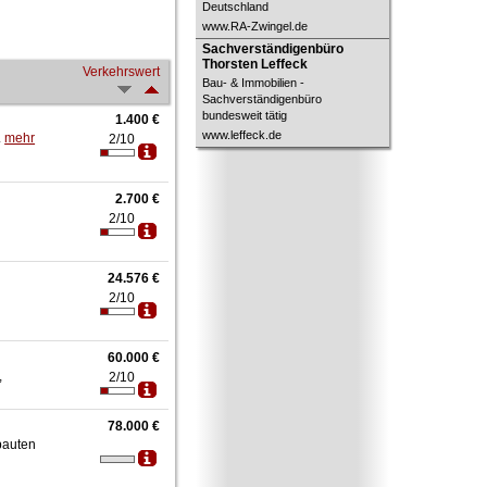
Deutschland
www.RA-Zwingel.de
Sachverständigenbüro
Sachverständigenbüro
Thorsten Leffeck
Thorsten Leffeck
Verkehrswert
Bau- & Immobilien -
Sachverständigenbüro
bundesweit tätig
1.400 €
www.leffeck.de
.
mehr
2/10
2.700 €
2/10
24.576 €
2/10
60.000 €
,
2/10
78.000 €
bauten