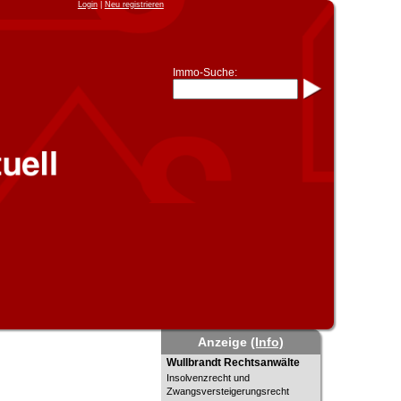
Login
|
Neu registrieren
Immo-Suche:
Immo-Schnellsuche nach:
- KFZ-Kennzeichen
* Postleitzahl (1- bis 5-stellig)
* Ortsname
- Aktenzeichen
- UNIKA-ID
* Suche verfeinern durch
Kombinieren
z.B.:
15 Frankfurt
für
Frankfurt/Oder
und
6 Frankfurt
für Frankfurt am
Main
Immobiliensuche
nach Kreis
nach Amtsgericht
Anzeige
(Info)
Wullbrandt Rechtsanwälte
Wullbrandt Rechtsanwälte
Insolvenzrecht und
Zwangsversteigerungsrecht