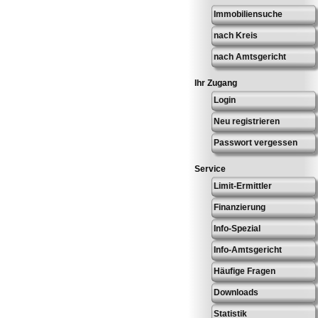
Immobiliensuche
nach Kreis
nach Amtsgericht
Ihr Zugang
Login
Neu registrieren
Passwort vergessen
Service
Limit-Ermittler
Finanzierung
Info-Spezial
Info-Amtsgericht
Häufige Fragen
Downloads
Statistik