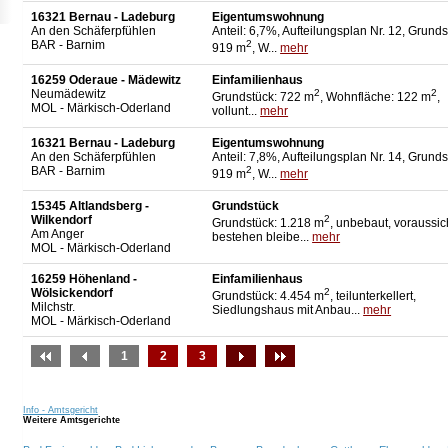
16321 Bernau - Ladeburg
Eigentumswohnung
An den Schäferpfühlen
Anteil: 6,7%, Aufteilungsplan Nr. 12, Grunds
BAR - Barnim
2
919 m
, W...
mehr
16259 Oderaue - Mädewitz
Einfamilienhaus
Neumädewitz
2
2
Grundstück: 722 m
, Wohnfläche: 122 m
,
MOL - Märkisch-Oderland
vollunt...
mehr
16321 Bernau - Ladeburg
Eigentumswohnung
An den Schäferpfühlen
Anteil: 7,8%, Aufteilungsplan Nr. 14, Grunds
BAR - Barnim
2
919 m
, W...
mehr
15345 Altlandsberg -
Grundstück
Wilkendorf
2
Grundstück: 1.218 m
, unbebaut, voraussic
Am Anger
bestehen bleibe...
mehr
MOL - Märkisch-Oderland
16259 Höhenland -
Einfamilienhaus
Wölsickendorf
2
Grundstück: 4.454 m
, teilunterkellert,
Milchstr.
Siedlungshaus mit Anbau...
mehr
MOL - Märkisch-Oderland
1
2
3
Info - Amtsgericht
Weitere Amtsgerichte