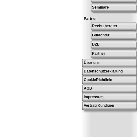
Seminare
Partner
Rechtsberater
Gutachter
B2B
Partner
Über uns
Datenschutzerklärung
CookieRichtlinie
AGB
Impressum
Vertrag Kündigen