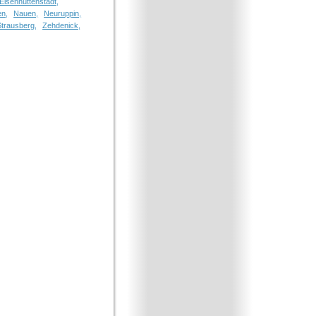
Eisenhüttenstadt,
n,
Nauen,
Neuruppin,
Strausberg,
Zehdenick,