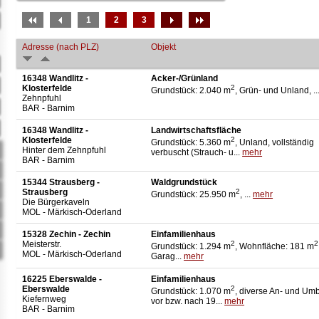
1
2
3
Adresse (nach PLZ)
Objekt
16348 Wandlitz -
Acker-/Grünland
Klosterfelde
2
Grundstück: 2.040 m
, Grün- und Unland, ..
Zehnpfuhl
BAR - Barnim
16348 Wandlitz -
Landwirtschaftsfläche
Klosterfelde
2
Grundstück: 5.360 m
, Unland, vollständig
Hinter dem Zehnpfuhl
verbuscht (Strauch- u...
mehr
BAR - Barnim
15344 Strausberg -
Waldgrundstück
Strausberg
2
Grundstück: 25.950 m
, ...
mehr
Die Bürgerkaveln
MOL - Märkisch-Oderland
15328 Zechin - Zechin
Einfamilienhaus
Meisterstr.
2
2
Grundstück: 1.294 m
, Wohnfläche: 181 m
MOL - Märkisch-Oderland
Garag...
mehr
16225 Eberswalde -
Einfamilienhaus
Eberswalde
2
Grundstück: 1.070 m
, diverse An- und Um
Kiefernweg
vor bzw. nach 19...
mehr
BAR - Barnim