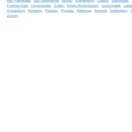
Bad Freienwalde,
Bad Liebenwerda,
Bernau,
Brandenburg,
Cottbus,
Eberswalde,
Frankfurt Oder,
Fürstenwalde,
Guben,
Königs Wusterhausen,
Luckenwalde,
Lübbe
Oranienburg,
Perleberg,
Potsdam,
Prenzlau,
Rathenow,
Schwedt,
Senftenberg,
Zossen,