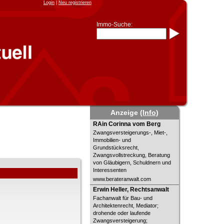
Login
|
Neu registrieren
Immo-Suche:
Immo-Schnellsuche nach:
- KFZ-Kennzeichen
* Postleitzahl (1- bis 5-stellig)
* Ortsname
- Aktenzeichen
- UNIKA-ID
* Suche verfeinern durch
Kombinieren
z.B.:
15 Frankfurt
für
Frankfurt/Oder
Anzeige
(Info)
und
6 Frankfurt
für Frankfurt am
Main
RAin Corinna vom Berg
RAin Corinna vom Berg
Immobiliensuche
Zwangsversteigerungs-, Miet-,
Immobilien- und
nach Kreis
Grundstücksrecht,
Zwangsvollstreckung, Beratung
nach Amtsgericht
von Gläubigern, Schuldnern und
Interessenten
www.berateranwalt.com
Erwin Heller, Rechtsanwalt
Erwin Heller, Rechtsanwalt
Fachanwalt für Bau- und
Architektenrecht, Mediator;
drohende oder laufende
Zwangsversteigerung;