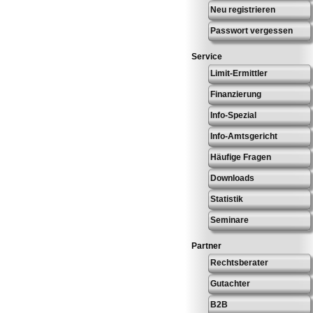
Neu registrieren
Passwort vergessen
Service
Limit-Ermittler
Finanzierung
Info-Spezial
Info-Amtsgericht
Häufige Fragen
Downloads
Statistik
Seminare
Partner
Rechtsberater
Gutachter
B2B