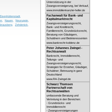
Unterstützung in der
Zwangsversteigerung, bei Verkauf,
www.immobilienkanzlei-heller.de
Fachanwalt für Bank- und
Fachanwalt für Bank- und
Eisenhüttenstadt,
Kapitalmarktrecht
Kapitalmarktrecht
n,
Nauen,
Neuruppin,
Zwangsversteigerungsrecht,
Strausberg,
Zehdenick,
Bank- und Kreditrecht,
Familienrecht, Grundstücksrecht,
Beratung von Gläubigern,
Schuldnern und Bietinteressenten
www.bankrecht-koblenz.de
Peter Johannes Zwingel -
Peter Johannes Zwingel -
Rechtsanwalt
Rechtsanwalt
Bankrecht, Immobilienrecht,
Teilungs- und
Zwangsversteigerungsrecht;
Strategien für Ersteher, Gläubiger,
Schuldner; Betreuung in ganz
Deutschland
www.RA-Zwingel.de
Schwarz Thomsen Partnerschaft
Schwarz Thomsen
von Rechtsanwälten
Partnerschaft von
Rechtsanwälten
umfassende Beratung und
Vertretung in den Bereichen:
- Grundstücks- und
Immobilienrecht
- Zwangsversteigerungen