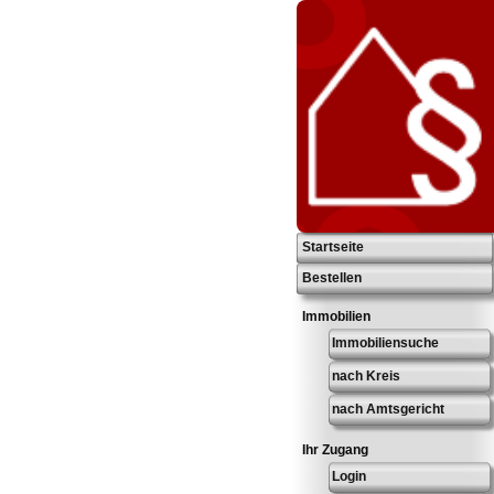
Startseite
Bestellen
Immobilien
Immobiliensuche
nach Kreis
nach Amtsgericht
Ihr Zugang
Login