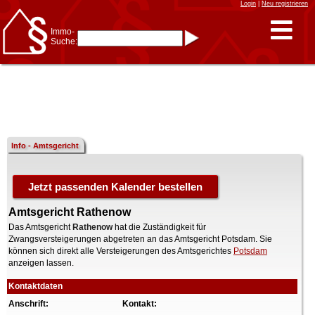
Login
|
Neu registrieren
Immo-
Suche:
Immo-Schnellsuche nach:
- KFZ-Kennzeichen
* Postleitzahl (1- bis 5-stellig)
* Ortsname
- Aktenzeichen
- UNIKA-ID
* Suche verfeinern durch
Kombinieren
z.B.:
15 Frankfurt
für
Frankfurt/Oder
Info - Amtsgericht
und
6 Frankfurt
für Frankfurt
am Main
Immobiliensuche
nach Kreis
Amtsgericht Rathenow
nach Amtsgericht
Das Amtsgericht
Rathenow
hat die Zuständigkeit für
Zwangsversteigerungen abgetreten an das Amtsgericht Potsdam. Sie
können sich direkt alle Versteigerungen des Amtsgerichtes
Potsdam
anzeigen lassen.
Kontaktdaten
Anschrift:
Kontakt: