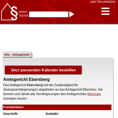
Login
|
Neu registrieren
Immo-
Suche:
Immo-Schnellsuche nach:
- KFZ-Kennzeichen
* Postleitzahl (1- bis 5-stellig)
* Ortsname
- Aktenzeichen
- UNIKA-ID
* Suche verfeinern durch
Kombinieren
z.B.:
15 Frankfurt
für
Frankfurt/Oder
Info - Amtsgericht
und
6 Frankfurt
für Frankfurt
am Main
Immobiliensuche
nach Kreis
Amtsgericht Ebersberg
nach Amtsgericht
Das Amtsgericht
Ebersberg
hat die Zuständigkeit für
Zwangsversteigerungen abgetreten an das Amtsgericht München. Sie
können sich direkt alle Versteigerungen des Amtsgerichtes
München
anzeigen lassen.
Kontaktdaten
Anschrift:
Kontakt: