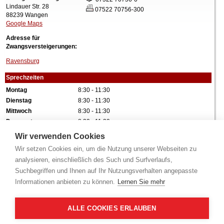
Lindauer Str. 28
07522 70756-300
88239 Wangen
Google Maps
Adresse für
Zwangsversteigerungen:
Ravensburg
Sprechzeiten
Montag
8:30 - 11:30
Dienstag
8:30 - 11:30
Mittwoch
8:30 - 11:30
Donnerstag
8:30 - 11:30
Freitag
8:30 - 11:30
Wir verwenden Cookies
Alle Angaben ohne Gewähr.
Wir setzen Cookies ein, um die Nutzung unserer Webseiten zu
analysieren, einschließlich des Such und Surfverlaufs,
Suchbegriffen und Ihnen auf Ihr Nutzungsverhalten angepasste
Informationen anbieten zu können.
Lernen Sie mehr
ALLE COOKIES ERLAUBEN