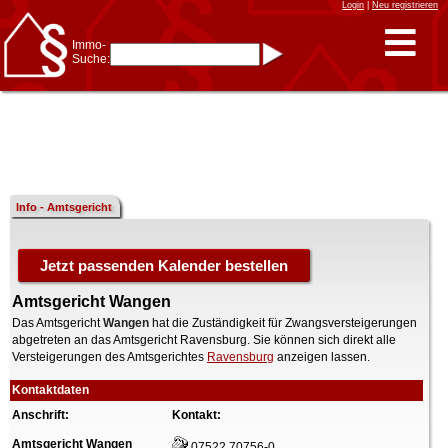
Login
|
Neu registrieren
Immo-
Suche:
Immo-Schnellsuche nach:
- KFZ-Kennzeichen
* Postleitzahl (1- bis 5-stellig)
* Ortsname
- Aktenzeichen
- UNIKA-ID
* Suche verfeinern durch
Kombinieren
z.B.:
15 Frankfurt
für
Frankfurt/Oder
Info - Amtsgericht
und
6 Frankfurt
für Frankfurt
am Main
Immobiliensuche
nach Kreis
Amtsgericht Wangen
nach Amtsgericht
Das Amtsgericht
Wangen
hat die Zuständigkeit für Zwangsversteigerungen
abgetreten an das Amtsgericht Ravensburg. Sie können sich direkt alle
Versteigerungen des Amtsgerichtes
Ravensburg
anzeigen lassen.
Kontaktdaten
Anschrift:
Kontakt:
Amtsgericht Wangen
07522 70756-0