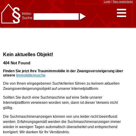
Login
|
Neu registrieren
Immo-
Suche:
Immo-Schnellsuche nach:
- KFZ-Kennzeichen
* Postleitzahl (1- bis 5-stellig)
* Ortsname
- Aktenzeichen
- UNIKA-ID
* Suche verfeinern durch
Kein aktuelles Objekt!
Kombinieren
z.B.:
15 Frankfurt
für
404 Not Found
Frankfurt/Oder
und
6 Frankfurt
für Frankfurt
am Main
Finden Sie jetzt Ihre Traumimmobilie in der Zwangsversteigerung über
unsere
Immobiliensuche
Immobiliensuche
Die von Ihnen eingegebenen Suchkriterien führen zu keinem aktuellen
nach Kreis
Zwangsversteigerungsobjekt auf unserer Internetplattform.
nach Amtsgericht
Sollten Sie durch eine Suchmaschine auf eine Seite unserer
Internetplattform verwiesen worden sein, dann ist dieser Verweis nicht
gültig.
Die Suchmaschinenanzeigen können von uns leider nicht beeinflusst
werden. Erfahrungsgemäß werden die Suchmaschinenanzeigen immer
wieder in wenigen Tagen automatisch überarbeitet und entsprechend
korrigiert. Wir danken für Ihr Verständnis.