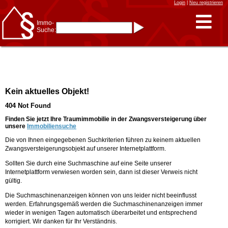
Login
|
Neu registrieren
Immo-
Suche:
Immo-Schnellsuche nach:
- KFZ-Kennzeichen
* Postleitzahl (1- bis 5-stellig)
* Ortsname
- Aktenzeichen
- UNIKA-ID
* Suche verfeinern durch
Kein aktuelles Objekt!
Kombinieren
z.B.:
15 Frankfurt
für
404 Not Found
Frankfurt/Oder
und
6 Frankfurt
für Frankfurt
am Main
Finden Sie jetzt Ihre Traumimmobilie in der Zwangsversteigerung über
unsere
Immobiliensuche
Immobiliensuche
Die von Ihnen eingegebenen Suchkriterien führen zu keinem aktuellen
nach Kreis
Zwangsversteigerungsobjekt auf unserer Internetplattform.
nach Amtsgericht
Sollten Sie durch eine Suchmaschine auf eine Seite unserer
Internetplattform verwiesen worden sein, dann ist dieser Verweis nicht
gültig.
Die Suchmaschinenanzeigen können von uns leider nicht beeinflusst
werden. Erfahrungsgemäß werden die Suchmaschinenanzeigen immer
wieder in wenigen Tagen automatisch überarbeitet und entsprechend
korrigiert. Wir danken für Ihr Verständnis.