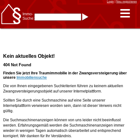
Login
|
Neu registrieren
Immo-
Suche:
Immo-Schnellsuche nach:
- KFZ-Kennzeichen
* Postleitzahl (1- bis 5-stellig)
* Ortsname
- Aktenzeichen
- UNIKA-ID
* Suche verfeinern durch
Kein aktuelles Objekt!
Kombinieren
z.B.:
15 Frankfurt
für
404 Not Found
Frankfurt/Oder
und
6 Frankfurt
für Frankfurt
am Main
Finden Sie jetzt Ihre Traumimmobilie in der Zwangsversteigerung über
unsere
Immobiliensuche
Immobiliensuche
Die von Ihnen eingegebenen Suchkriterien führen zu keinem aktuellen
nach Kreis
Zwangsversteigerungsobjekt auf unserer Internetplattform.
nach Amtsgericht
Sollten Sie durch eine Suchmaschine auf eine Seite unserer
Internetplattform verwiesen worden sein, dann ist dieser Verweis nicht
gültig.
Die Suchmaschinenanzeigen können von uns leider nicht beeinflusst
werden. Erfahrungsgemäß werden die Suchmaschinenanzeigen immer
wieder in wenigen Tagen automatisch überarbeitet und entsprechend
korrigiert. Wir danken für Ihr Verständnis.