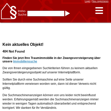
Login
|
Neu registrieren
Immo-
Suche:
Immo-Schnellsuche nach:
- KFZ-Kennzeichen
* Postleitzahl (1- bis 5-stellig)
* Ortsname
- Aktenzeichen
- UNIKA-ID
* Suche verfeinern durch
Kein aktuelles Objekt!
Kombinieren
z.B.:
15 Frankfurt
für
404 Not Found
Frankfurt/Oder
und
6 Frankfurt
für Frankfurt
am Main
Finden Sie jetzt Ihre Traumimmobilie in der Zwangsversteigerung über
unsere
Immobiliensuche
Immobiliensuche
Die von Ihnen eingegebenen Suchkriterien führen zu keinem aktuellen
nach Kreis
Zwangsversteigerungsobjekt auf unserer Internetplattform.
nach Amtsgericht
Sollten Sie durch eine Suchmaschine auf eine Seite unserer
Internetplattform verwiesen worden sein, dann ist dieser Verweis nicht
gültig.
Die Suchmaschinenanzeigen können von uns leider nicht beeinflusst
werden. Erfahrungsgemäß werden die Suchmaschinenanzeigen immer
wieder in wenigen Tagen automatisch überarbeitet und entsprechend
korrigiert. Wir danken für Ihr Verständnis.