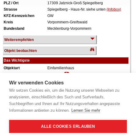
PLZ / Ort
17309 Jatznick-Groß Spiegelberg
Strasse
Spiegelberg - Haus-Nr. siehe unten
(Infobox)
KFZ-Kennzeichen
GW
Kreis
Vorpommern-Greifswald
Bundesland
Mecklenburg-Vorpommern
Weiterempfehlen
Objekt beobachten
Das Wichtigste
Objektart
Einfamilienhaus
Verkehrswert
36.600 €
Wiederholungstermin
Nein
Wir verwenden Cookies
Termin
siehe unten
(Infobox)
Wir setzen Cookies ein, um die Nutzung unserer Webseiten zu
Baujahr
ca. 1842
analysieren, einschließlich des Such und Surfverlaufs,
Grundstück
1.759 m²
Suchbegriffen und Ihnen auf Ihr Nutzungsverhalten angepasste
Wohnfläche
73 m²
Informationen anbieten zu können.
Lernen Sie mehr
Weiteres
1 Geschoss, teilunterkellert.
Alle Angaben ohne Gewähr.
ALLE COOKIES ERLAUBEN