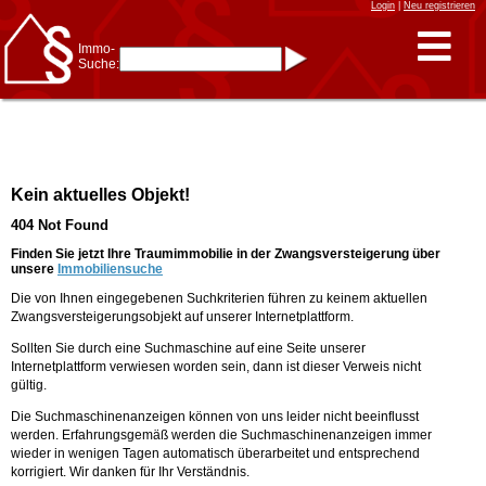
Login
|
Neu registrieren
Immo-
Suche:
Immo-Schnellsuche nach:
- KFZ-Kennzeichen
* Postleitzahl (1- bis 5-stellig)
* Ortsname
- Aktenzeichen
- UNIKA-ID
* Suche verfeinern durch
Kein aktuelles Objekt!
Kombinieren
z.B.:
15 Frankfurt
für
404 Not Found
Frankfurt/Oder
und
6 Frankfurt
für Frankfurt
am Main
Finden Sie jetzt Ihre Traumimmobilie in der Zwangsversteigerung über
unsere
Immobiliensuche
Immobiliensuche
Die von Ihnen eingegebenen Suchkriterien führen zu keinem aktuellen
nach Kreis
Zwangsversteigerungsobjekt auf unserer Internetplattform.
nach Amtsgericht
Sollten Sie durch eine Suchmaschine auf eine Seite unserer
Internetplattform verwiesen worden sein, dann ist dieser Verweis nicht
gültig.
Die Suchmaschinenanzeigen können von uns leider nicht beeinflusst
werden. Erfahrungsgemäß werden die Suchmaschinenanzeigen immer
wieder in wenigen Tagen automatisch überarbeitet und entsprechend
korrigiert. Wir danken für Ihr Verständnis.