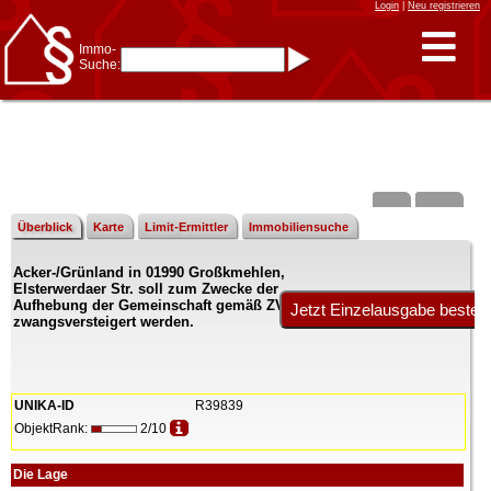
Login
|
Neu registrieren
Immo-
Suche:
Immo-Schnellsuche nach:
- KFZ-Kennzeichen
* Postleitzahl (1- bis 5-stellig)
* Ortsname
- Aktenzeichen
- UNIKA-ID
* Suche verfeinern durch
Kombinieren
z.B.:
15 Frankfurt
für
Frankfurt/Oder
Überblick
Karte
Limit-Ermittler
Immobiliensuche
und
6 Frankfurt
für Frankfurt
am Main
Acker-/Grünland in 01990 Großkmehlen,
Immobiliensuche
Elsterwerdaer Str. soll zum Zwecke der
nach Kreis
Aufhebung der Gemeinschaft gemäß ZVG
zwangsversteigert werden.
nach Amtsgericht
UNIKA-ID
R39839
ObjektRank:
2/10
Die Lage