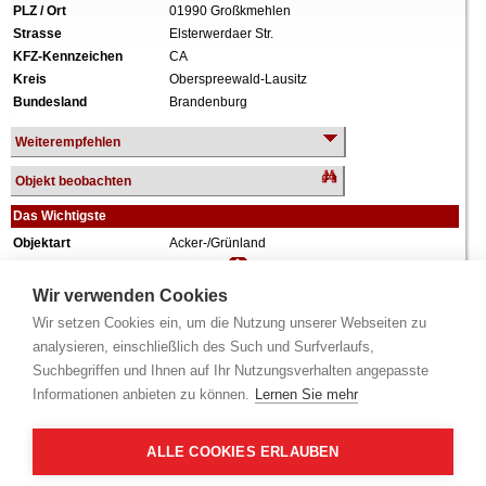
PLZ / Ort
01990 Großkmehlen
Strasse
Elsterwerdaer Str.
KFZ-Kennzeichen
CA
Kreis
Oberspreewald-Lausitz
Bundesland
Brandenburg
Weiterempfehlen
Objekt beobachten
Das Wichtigste
Objektart
Acker-/Grünland
Verkehrswert
27.163 €
Wiederholungstermin
Nein
Wir verwenden Cookies
Termin
siehe unten
(Infobox)
Wir setzen Cookies ein, um die Nutzung unserer Webseiten zu
Grundstück
44.784 m²
analysieren, einschließlich des Such und Surfverlaufs,
Weiteres
Zum Zeitpunkt der Wertermittlung teilweise
Suchbegriffen und Ihnen auf Ihr Nutzungsverhalten angepasste
verpachtet, sowie Waldfläche.
Informationen anbieten zu können.
Lernen Sie mehr
Alle Angaben ohne Gewähr.
ALLE COOKIES ERLAUBEN