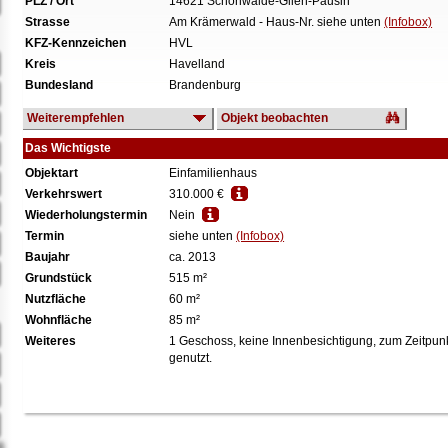
PLZ / Ort
14621 Schönwalde-Glien-Pausin
Strasse
Am Krämerwald - Haus-Nr. siehe unten
(Infobox)
KFZ-Kennzeichen
HVL
Kreis
Havelland
Bundesland
Brandenburg
Weiterempfehlen
Objekt beobachten
Das Wichtigste
Objektart
Einfamilienhaus
Verkehrswert
310.000 €
Wiederholungstermin
Nein
Termin
siehe unten
(Infobox)
Baujahr
ca. 2013
Grundstück
515 m²
Nutzfläche
60 m²
Wohnfläche
85 m²
Weiteres
1 Geschoss, keine Innenbesichtigung, zum Zeitpunk
genutzt.