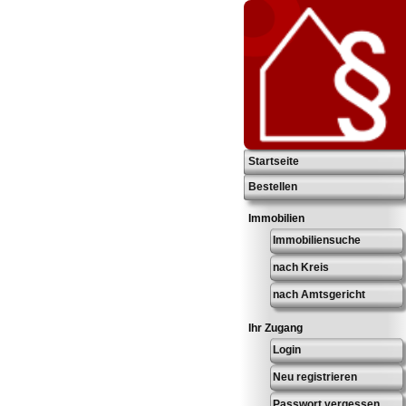
Startseite
Bestellen
Immobilien
Immobiliensuche
nach Kreis
nach Amtsgericht
Ihr Zugang
Login
Neu registrieren
Passwort vergessen