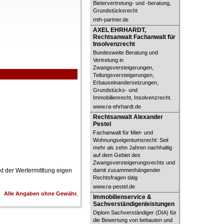
Bietervertretung- und -beratung,
Grundstücksrecht
mth-partner.de
AXEL EHRHARDT, Rechtsanwalt
AXEL EHRHARDT,
Fachanwalt für Insolvenzrecht
Rechtsanwalt Fachanwalt für
Insolvenzrecht
Bundesweite Beratung und
Vertretung in
Zwangsversteigerungen,
Teilungsversteigerungen,
Erbauseinandersetzungen,
Grundstücks- und
Immobilienrecht, Insolvenzrecht.
www.ra-ehrhardt.de
Rechtsanwalt Alexander Pestel
Rechtsanwalt Alexander
Pestel
Fachanwalt für Miet- und
Wohnungseigentumsrecht: Seit
mehr als zehn Jahren nachhaltig
auf dem Gebiet des
Zwangsversteigerungsrechts und
t der Wertermittlung eigen
damit zusammenhängender
Rechtsfragen tätig
www.ra-pestel.de
Alle Angaben ohne Gewähr.
Immobilienservice &
Immobilienservice &
Sachverständigenleistungen
Sachverständigenleistungen
Diplom Sachverständiger (DIA) für
die Bewertung von bebauten und