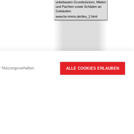
unbebauten Grundstücken, Mieten
und Pachten sowie Schäden an
Gebäuden.
www.bo-immo.de/deu_2.html
hr Nutzungsverhalten
ALLE COOKIES ERLAUBEN