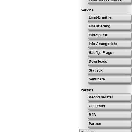
Service
Limit-Ermittler
Finanzierung
Info-Spezial
Info-Amtsgericht
Häufige Fragen
Downloads
Statistik
Seminare
Partner
Rechtsberater
Gutachter
B2B
Partner