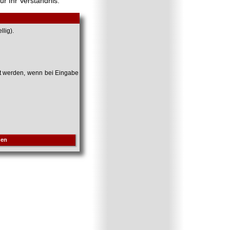
ür Ihr Verständnis.
lig).
et werden, wenn bei Eingabe
hen