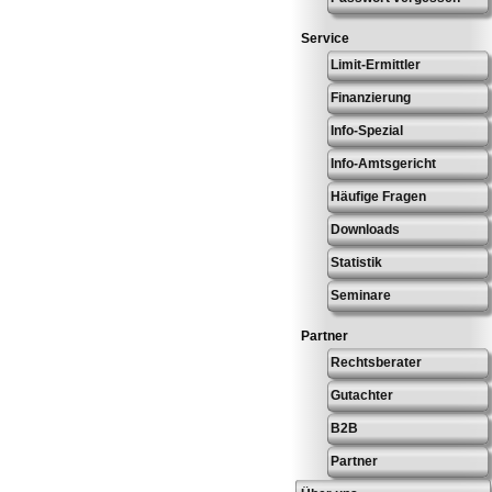
Service
Limit-Ermittler
Finanzierung
Info-Spezial
Info-Amtsgericht
Häufige Fragen
Downloads
Statistik
Seminare
Partner
Rechtsberater
Gutachter
B2B
Partner