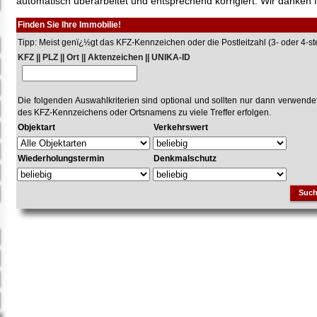
automatisch überarbeitet und entsprechend korrigiert. Wir danken f
Finden Sie Ihre Immobilie!
Tipp: Meist genï¿½gt das KFZ-Kennzeichen oder die Postleitzahl (3- oder 4-stel
KFZ || PLZ || Ort || Aktenzeichen || UNIKA-ID
Die folgenden Auswahlkriterien sind optional und sollten nur dann verwend
des KFZ-Kennzeichens oder Ortsnamens zu viele Treffer erfolgen.
Objektart
Verkehrswert
Wiederholungstermin
Denkmalschutz
Suc