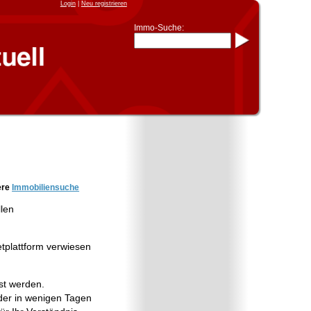
Login
|
Neu registrieren
Immo-Suche:
Immo-Schnellsuche nach:
- KFZ-Kennzeichen
* Postleitzahl (1- bis 5-stellig)
* Ortsname
- Aktenzeichen
- UNIKA-ID
* Suche verfeinern durch
Kombinieren
z.B.:
15 Frankfurt
für
Frankfurt/Oder
und
6 Frankfurt
für Frankfurt am
Main
Immobiliensuche
ere
Immobiliensuche
nach Kreis
llen
nach Amtsgericht
etplattform verwiesen
st werden.
er in wenigen Tagen