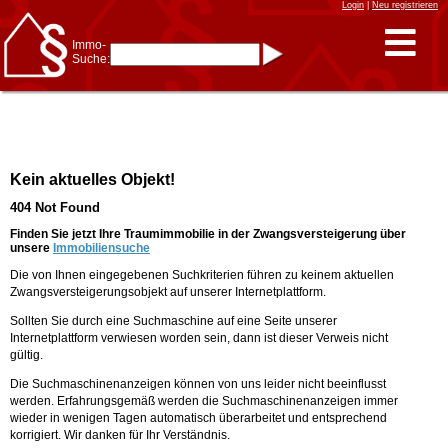
Login
|
Neu registrieren
Immo-
Suche:
Immo-Schnellsuche nach:
- KFZ-Kennzeichen
* Postleitzahl (1- bis 5-stellig)
* Ortsname
- Aktenzeichen
- UNIKA-ID
* Suche verfeinern durch
Kein aktuelles Objekt!
Kombinieren
z.B.:
15 Frankfurt
für
404 Not Found
Frankfurt/Oder
und
6 Frankfurt
für Frankfurt
am Main
Finden Sie jetzt Ihre Traumimmobilie in der Zwangsversteigerung über
unsere
Immobiliensuche
Immobiliensuche
Die von Ihnen eingegebenen Suchkriterien führen zu keinem aktuellen
nach Kreis
Zwangsversteigerungsobjekt auf unserer Internetplattform.
nach Amtsgericht
Sollten Sie durch eine Suchmaschine auf eine Seite unserer
Internetplattform verwiesen worden sein, dann ist dieser Verweis nicht
gültig.
Die Suchmaschinenanzeigen können von uns leider nicht beeinflusst
werden. Erfahrungsgemäß werden die Suchmaschinenanzeigen immer
wieder in wenigen Tagen automatisch überarbeitet und entsprechend
korrigiert. Wir danken für Ihr Verständnis.