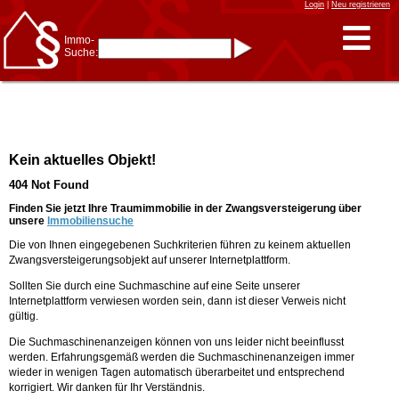
Login
|
Neu registrieren
Immo-
Suche:
Immo-Schnellsuche nach:
- KFZ-Kennzeichen
* Postleitzahl (1- bis 5-stellig)
* Ortsname
- Aktenzeichen
- UNIKA-ID
* Suche verfeinern durch
Kein aktuelles Objekt!
Kombinieren
z.B.:
15 Frankfurt
für
404 Not Found
Frankfurt/Oder
und
6 Frankfurt
für Frankfurt
am Main
Finden Sie jetzt Ihre Traumimmobilie in der Zwangsversteigerung über
unsere
Immobiliensuche
Immobiliensuche
Die von Ihnen eingegebenen Suchkriterien führen zu keinem aktuellen
nach Kreis
Zwangsversteigerungsobjekt auf unserer Internetplattform.
nach Amtsgericht
Sollten Sie durch eine Suchmaschine auf eine Seite unserer
Internetplattform verwiesen worden sein, dann ist dieser Verweis nicht
gültig.
Die Suchmaschinenanzeigen können von uns leider nicht beeinflusst
werden. Erfahrungsgemäß werden die Suchmaschinenanzeigen immer
wieder in wenigen Tagen automatisch überarbeitet und entsprechend
korrigiert. Wir danken für Ihr Verständnis.