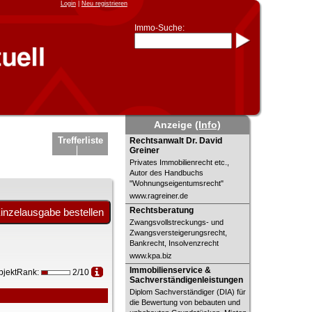
Login
|
Neu registrieren
Immo-Suche:
Immo-Schnellsuche nach:
- KFZ-Kennzeichen
* Postleitzahl (1- bis 5-stellig)
* Ortsname
- Aktenzeichen
- UNIKA-ID
* Suche verfeinern durch
Anzeige
(Info)
Kombinieren
z.B.:
15 Frankfurt
für
Rechtsanwalt Dr. David Greiner
Trefferliste
Rechtsanwalt Dr. David
Frankfurt/Oder
Greiner
und
6 Frankfurt
für Frankfurt am
Main
Privates Immobilienrecht etc.,
Autor des Handbuchs
Immobiliensuche
"Wohnungseigentumsrecht"
nach Kreis
www.ragreiner.de
Rechtsberatung
Rechtsberatung
nach Amtsgericht
Zwangsvollstreckungs- und
Zwangsversteigerungsrecht,
Bankrecht, Insolvenzrecht
www.kpa.biz
Immobilienservice &
Immobilienservice &
bjektRank:
2/10
Sachverständigenleistungen
Sachverständigenleistungen
Diplom Sachverständiger (DIA) für
die Bewertung von bebauten und