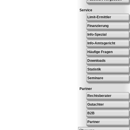
Service
Limit-Ermittler
Finanzierung
Info-Spezial
Info-Amtsgericht
Häufige Fragen
Downloads
Statistik
Seminare
Partner
Rechtsberater
Gutachter
B2B
Partner