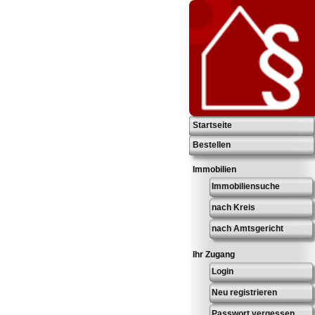
Startseite
Bestellen
Immobilien
Immobiliensuche
nach Kreis
nach Amtsgericht
Ihr Zugang
Login
Neu registrieren
Passwort vergessen