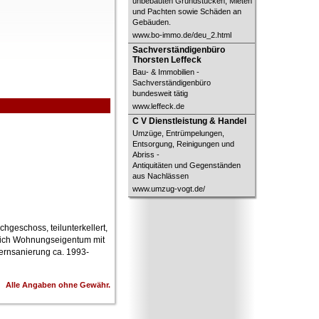
unbebauten Grundstücken, Mieten
und Pachten sowie Schäden an
Gebäuden.
www.bo-immo.de/deu_2.html
Sachverständigenbüro
Sachverständigenbüro
Thorsten Leffeck
Thorsten Leffeck
Bau- & Immobilien -
Sachverständigenbüro
bundesweit tätig
www.leffeck.de
C V Dienstleistung & Handel
C V Dienstleistung & Handel
Umzüge, Entrümpelungen,
Entsorgung, Reinigungen und
Abriss -
Antiquitäten und Gegenständen
aus Nachlässen
www.umzug-vogt.de/
hgeschoss, teilunterkellert,
tlich Wohnungseigentum mit
ernsanierung ca. 1993-
Alle Angaben ohne Gewähr.