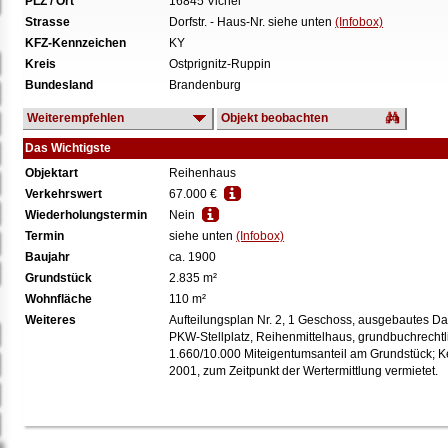
PLZ / Ort
16845 Vichel
Strasse
Dorfstr. - Haus-Nr. siehe unten
(Infobox)
KFZ-Kennzeichen
KY
Kreis
Ostprignitz-Ruppin
Bundesland
Brandenburg
Weiterempfehlen
Objekt beobachten
Das Wichtigste
Objektart
Reihenhaus
Verkehrswert
67.000 €
Wiederholungstermin
Nein
Termin
siehe unten
(Infobox)
Baujahr
ca. 1900
Grundstück
2.835 m²
Wohnfläche
110 m²
Weiteres
Aufteilungsplan Nr. 2, 1 Geschoss, ausgebautes Dac
PKW-Stellplatz, Reihenmittelhaus, grundbuchrech
1.660/10.000 Miteigentumsanteil am Grundstück; K
2001, zum Zeitpunkt der Wertermittlung vermietet.