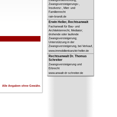
Zwangsvollstreckung,
Zwangsversteigerungs-,
Insolvenz-, Miet- und
Familienrecht
rain-brandt.de
Erwin Heller, Rechtsanwalt
Erwin Heller, Rechtsanwalt
Fachanwalt für Bau- und
Architektenrecht, Mediator;
drohende oder laufende
Zwangsversteigerung;
Unterstützung in der
Zwangsversteigerung, bei Verkauf,
www.immobilienkanzlei-heller.de
Rechtsanwalt Dr. Thomas Schreiter
Rechtsanwalt Dr. Thomas
Schreiter
Zwangsversteigerung und
Erbrecht
www.anwalt-dr-schreiter.de
Alle Angaben ohne Gewähr.