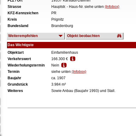
PLZ / Ort
19357 Karstädt-Dallmin
Strasse
Hauptstr. - Haus-Nr. siehe unten
(Infobox)
KFZ-Kennzeichen
PR
Kreis
Prignitz
Bundesland
Brandenburg
Weiterempfehlen
Objekt beobachten
Das Wichtigste
Objektart
Einfamilienhaus
Verkehrswert
166.300 €
Wiederholungstermin
Nein
Termin
siehe unten
(Infobox)
Baujahr
ca. 1907
Grundstück
3.984 m²
Weiteres
Sowie Anbau (Baujahr 1993) und Stall.