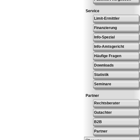
Service
Limit-Ermittler
Finanzierung
Info-Spezial
Info-Amtsgericht
Häufige Fragen
Downloads
Statistik
Seminare
Partner
Rechtsberater
Gutachter
B2B
Partner