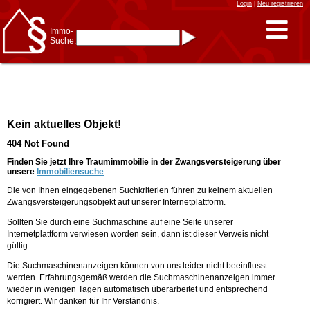
Login
|
Neu registrieren
Immo-
Suche:
Immo-Schnellsuche nach:
- KFZ-Kennzeichen
* Postleitzahl (1- bis 5-stellig)
* Ortsname
- Aktenzeichen
- UNIKA-ID
* Suche verfeinern durch
Kein aktuelles Objekt!
Kombinieren
z.B.:
15 Frankfurt
für
404 Not Found
Frankfurt/Oder
und
6 Frankfurt
für Frankfurt
am Main
Finden Sie jetzt Ihre Traumimmobilie in der Zwangsversteigerung über
unsere
Immobiliensuche
Immobiliensuche
Die von Ihnen eingegebenen Suchkriterien führen zu keinem aktuellen
nach Kreis
Zwangsversteigerungsobjekt auf unserer Internetplattform.
nach Amtsgericht
Sollten Sie durch eine Suchmaschine auf eine Seite unserer
Internetplattform verwiesen worden sein, dann ist dieser Verweis nicht
gültig.
Die Suchmaschinenanzeigen können von uns leider nicht beeinflusst
werden. Erfahrungsgemäß werden die Suchmaschinenanzeigen immer
wieder in wenigen Tagen automatisch überarbeitet und entsprechend
korrigiert. Wir danken für Ihr Verständnis.