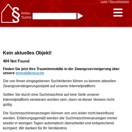
Login
|
Neu registrieren
Immo-
Suche:
Immo-Schnellsuche nach:
- KFZ-Kennzeichen
* Postleitzahl (1- bis 5-stellig)
* Ortsname
- Aktenzeichen
- UNIKA-ID
* Suche verfeinern durch
Kein aktuelles Objekt!
Kombinieren
z.B.:
15 Frankfurt
für
404 Not Found
Frankfurt/Oder
und
6 Frankfurt
für Frankfurt
am Main
Finden Sie jetzt Ihre Traumimmobilie in der Zwangsversteigerung über
unsere
Immobiliensuche
Immobiliensuche
Die von Ihnen eingegebenen Suchkriterien führen zu keinem aktuellen
nach Kreis
Zwangsversteigerungsobjekt auf unserer Internetplattform.
nach Amtsgericht
Sollten Sie durch eine Suchmaschine auf eine Seite unserer
Internetplattform verwiesen worden sein, dann ist dieser Verweis nicht
gültig.
Die Suchmaschinenanzeigen können von uns leider nicht beeinflusst
werden. Erfahrungsgemäß werden die Suchmaschinenanzeigen immer
wieder in wenigen Tagen automatisch überarbeitet und entsprechend
korrigiert. Wir danken für Ihr Verständnis.