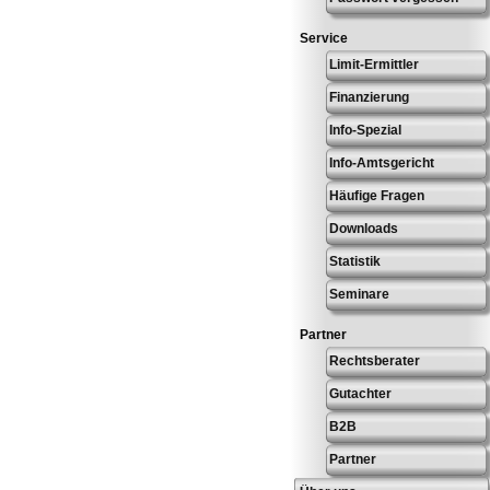
Service
Limit-Ermittler
Finanzierung
Info-Spezial
Info-Amtsgericht
Häufige Fragen
Downloads
Statistik
Seminare
Partner
Rechtsberater
Gutachter
B2B
Partner