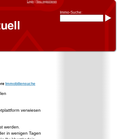
Login
|
Neu registrieren
Immo-Suche:
Immo-Schnellsuche nach:
- KFZ-Kennzeichen
* Postleitzahl (1- bis 5-stellig)
* Ortsname
- Aktenzeichen
- UNIKA-ID
* Suche verfeinern durch
Kombinieren
z.B.:
15 Frankfurt
für
Frankfurt/Oder
und
6 Frankfurt
für Frankfurt am
Main
Immobiliensuche
ere
Immobiliensuche
nach Kreis
llen
nach Amtsgericht
etplattform verwiesen
st werden.
er in wenigen Tagen