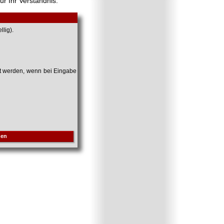
ür Ihr Verständnis.
lig).
et werden, wenn bei Eingabe
hen