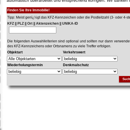
automatisch überarbeitet und entsprechend korrigiert. Wir danken f
Finden Sie Ihre Immobilie!
Tipp: Meist genï¿½gt das KFZ-Kennzeichen oder die Postleitzahl (3- oder 4-stel
KFZ || PLZ || Ort || Aktenzeichen || UNIKA-ID
Die folgenden Auswahlkriterien sind optional und sollten nur dann verwend
des KFZ-Kennzeichens oder Ortsnamens zu viele Treffer erfolgen.
Objektart
Verkehrswert
Wiederholungstermin
Denkmalschutz
Suc