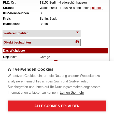
PLZ / Ort
13156 Berlin-Niederschönhausen
Strasse
Waldemarstr. - Haus-Nr. siehe unten
(Infobox)
KFZ-Kennzeichen
B
Kreis
Berlin, Stadt
Bundesland
Berlin
Weiterempfehlen
Objekt beobachten
Das Wichtigste
Objektart
Garage
Verkehrswert
11.000 €
Wiederholungstermin
Nein
Wir verwenden Cookies
Termin
siehe unten
(Infobox)
Wir setzen Cookies ein, um die Nutzung unserer Webseiten zu
Baujahr
ca. 1997
analysieren, einschließlich des Such und Surfverlaufs,
Grundstück
2.004 m²
Suchbegriffen und Ihnen auf Ihr Nutzungsverhalten angepasste
Weiteres
Anteil: 10/10.000 = 0,1%, Aufteilungsplan Nr.
Informationen anbieten zu können.
Lernen Sie mehr
109, PKW-Tiefgaragenstellplatz, zum Zeitpunkt
der Wertermittlung eigengenutzt.
Alle Angaben ohne Gewähr.
ALLE COOKIES ERLAUBEN