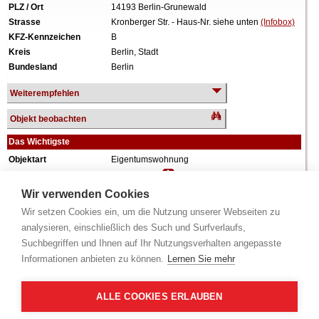
PLZ / Ort
14193 Berlin-Grunewald
Strasse
Kronberger Str. - Haus-Nr. siehe unten
(Infobox)
KFZ-Kennzeichen
B
Kreis
Berlin, Stadt
Bundesland
Berlin
Weiterempfehlen
Objekt beobachten
Das Wichtigste
Objektart
Eigentumswohnung
Verkehrswert
1.085.000 €
Wiederholungstermin
Nein
Wir verwenden Cookies
Termin
siehe unten
(Infobox)
Wir setzen Cookies ein, um die Nutzung unserer Webseiten zu
Baujahr
ca. 2001
analysieren, einschließlich des Such und Surfverlaufs,
Grundstück
1.726 m²
Suchbegriffen und Ihnen auf Ihr Nutzungsverhalten angepasste
Nutzfläche
62 m²
Informationen anbieten zu können.
Lernen Sie mehr
Wohnfläche
132 m²
Zimmer
3 Zimmer
Weiteres
Anteil: 205/1.000 = 20,5%, Aufteilungsplan Nr. 2,
ALLE COOKIES ERLAUBEN
Erdgeschoss, offene Küche, Diele, Bad,
separates WC, Terrasse, sowie drei Räume mit