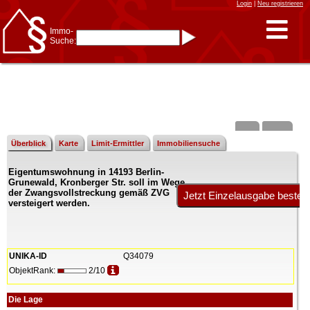
Login
|
Neu registrieren
Immo-
Suche:
Immo-Schnellsuche nach:
- KFZ-Kennzeichen
* Postleitzahl (1- bis 5-stellig)
* Ortsname
- Aktenzeichen
- UNIKA-ID
* Suche verfeinern durch
Kombinieren
z.B.:
15 Frankfurt
für
Frankfurt/Oder
Überblick
Karte
Limit-Ermittler
Immobiliensuche
und
6 Frankfurt
für Frankfurt
am Main
Eigentumswohnung in 14193 Berlin-
Immobiliensuche
Grunewald, Kronberger Str. soll im Wege
nach Kreis
der Zwangsvollstreckung gemäß ZVG
versteigert werden.
nach Amtsgericht
UNIKA-ID
Q34079
ObjektRank:
2/10
Die Lage