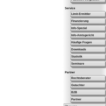
Service
Limit-Ermittler
Finanzierung
Info-Spezial
Info-Amtsgericht
Häufige Fragen
Downloads
Statistik
Seminare
Partner
Rechtsberater
Gutachter
B2B
Partner