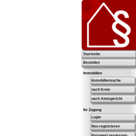
Startseite
Bestellen
Immobilien
Immobiliensuche
nach Kreis
nach Amtsgericht
Ihr Zugang
Login
Neu registrieren
Passwort vergessen