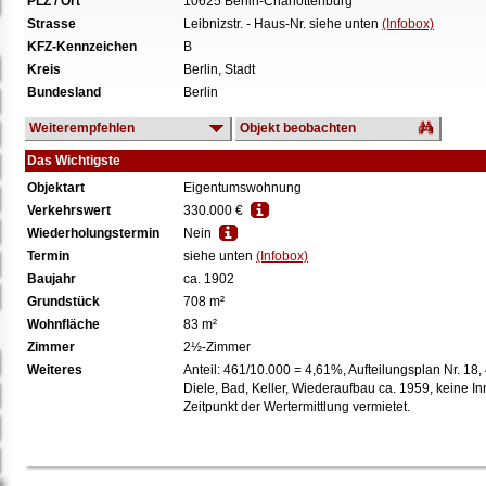
PLZ / Ort
10625 Berlin-Charlottenburg
Strasse
Leibnizstr. - Haus-Nr. siehe unten
(Infobox)
KFZ-Kennzeichen
B
Kreis
Berlin, Stadt
Bundesland
Berlin
Weiterempfehlen
Objekt beobachten
Das Wichtigste
Objektart
Eigentumswohnung
Verkehrswert
330.000 €
Wiederholungstermin
Nein
Termin
siehe unten
(Infobox)
Baujahr
ca. 1902
Grundstück
708 m²
Wohnfläche
83 m²
Zimmer
2½-Zimmer
Weiteres
Anteil: 461/10.000 = 4,61%, Aufteilungsplan Nr. 18
Diele, Bad, Keller, Wiederaufbau ca. 1959, keine I
Zeitpunkt der Wertermittlung vermietet.