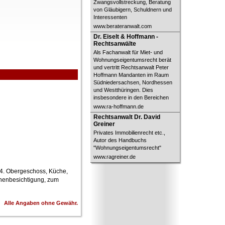
Zwangsvollstreckung, Beratung
von Gläubigern, Schuldnern und
Interessenten
www.berateranwalt.com
Dr. Eiselt & Hoffmann -
Dr. Eiselt & Hoffmann -
Rechtsanwälte
Rechtsanwälte
Als Fachanwalt für Miet- und
Wohnungseigentumsrecht berät
und vertritt Rechtsanwalt Peter
Hoffmann Mandanten im Raum
Südniedersachsen, Nordhessen
und Westthüringen. Dies
insbesondere in den Bereichen
www.ra-hoffmann.de
Rechtsanwalt Dr. David Greiner
Rechtsanwalt Dr. David
Greiner
Privates Immobilienrecht etc.,
Autor des Handbuchs
"Wohnungseigentumsrecht"
www.ragreiner.de
, 4. Obergeschoss, Küche,
nnenbesichtigung, zum
Alle Angaben ohne Gewähr.