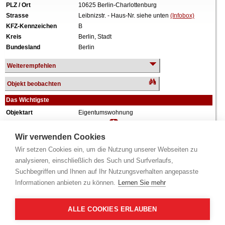
PLZ / Ort
10625 Berlin-Charlottenburg
Strasse
Leibnizstr. - Haus-Nr. siehe unten
(Infobox)
KFZ-Kennzeichen
B
Kreis
Berlin, Stadt
Bundesland
Berlin
Weiterempfehlen
Objekt beobachten
Das Wichtigste
Objektart
Eigentumswohnung
Verkehrswert
450.000 €
Wiederholungstermin
Nein
Wir verwenden Cookies
Termin
siehe unten
(Infobox)
Wir setzen Cookies ein, um die Nutzung unserer Webseiten zu
Baujahr
ca. 1902
analysieren, einschließlich des Such und Surfverlaufs,
Grundstück
708 m²
Suchbegriffen und Ihnen auf Ihr Nutzungsverhalten angepasste
Wohnfläche
128 m²
Informationen anbieten zu können.
Lernen Sie mehr
Zimmer
4 Zimmer
Weiteres
Anteil: 712/10.000 = 7,12%, Aufteilungsplan Nr.
7, 3. Obergeschoss, links, Küche, Diele, Bad,
ALLE COOKIES ERLAUBEN
Loggia, Keller, Wiederaufbau ca. 1959; keine
Innenbesichtigung.