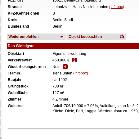
PLZ / Ort
10625 Berlin-Charlottenburg
Strasse
Leibnizstr. - Haus-Nr. siehe unten
(Infobox)
KFZ-Kennzeichen
B
Kreis
Berlin, Stadt
Bundesland
Berlin
Weiterempfehlen
Objekt beobachten
Das Wichtigste
Objektart
Eigentumswohnung
Verkehrswert
450.000 €
Wiederholungstermin
Nein
Termin
siehe unten
(Infobox)
Baujahr
ca. 1902
Grundstück
708 m²
Wohnfläche
127 m²
Zimmer
4 Zimmer
Weiteres
Anteil: 706/10.000 = 7,06%, Aufteilungsplan Nr. 5, 
Küche, Diele, Bad, Loggia, Wiederaufbau ca. 1959,