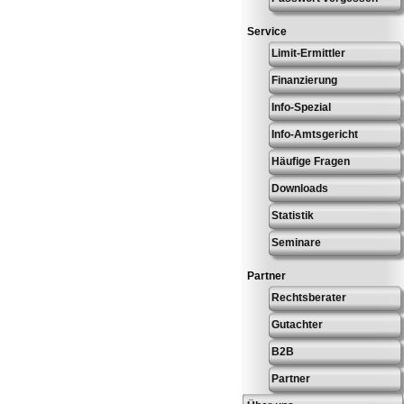
Service
Limit-Ermittler
Finanzierung
Info-Spezial
Info-Amtsgericht
Häufige Fragen
Downloads
Statistik
Seminare
Partner
Rechtsberater
Gutachter
B2B
Partner