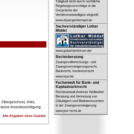
Tätigkeit nicht durch rechtliche
Regelungsvorschläge in die
Gespräche der
Verfahrensbeteiligten eingreift.
www.drjuergenhempel.de
Sachverständiger Lothar Middel
Sachverständiger Lothar
Middel
www.gutachtenforum.de/
Rechtsberatung
Rechtsberatung
Zwangsvollstreckungs- und
Zwangsversteigerungsrecht,
Bankrecht, Insolvenzrecht
www.kpa.biz
Fachanwalt für Bank- und
Fachanwalt für Bank- und
Kapitalmarktrecht
Kapitalmarktrecht
Rechtsanwalt Andreas Wollweber
Beratung und Vertretung von
Gläubigern und Bietinteressenten
2. Obergeschoss, links,
in der Zwangsversteigerung
 keine Innenbesichtigung.
www.jsw-recht.de
Alle Angaben ohne Gewähr.