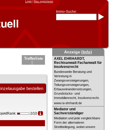
Login
|
Neu registrieren
Immo-Suche:
Immo-Schnellsuche nach:
- KFZ-Kennzeichen
* Postleitzahl (1- bis 5-stellig)
* Ortsname
- Aktenzeichen
- UNIKA-ID
* Suche verfeinern durch
Anzeige
(Info)
Kombinieren
z.B.:
15 Frankfurt
für
AXEL EHRHARDT, Rechtsanwalt
Trefferliste
AXEL EHRHARDT,
Frankfurt/Oder
Fachanwalt für Insolvenzrecht
Rechtsanwalt Fachanwalt für
und
6 Frankfurt
für Frankfurt am
Insolvenzrecht
Main
Bundesweite Beratung und
Immobiliensuche
Vertretung in
Zwangsversteigerungen,
nach Kreis
Teilungsversteigerungen,
nach Amtsgericht
Erbauseinandersetzungen,
Grundstücks- und
Immobilienrecht, Insolvenzrecht.
www.ra-ehrhardt.de
Mediator und Sachverständiger
Mediator und
Sachverständiger
bjektRank:
2/10
Mediation und jede vergleichbare
Form der alternativen
Streitbeilegung, wobei unsere