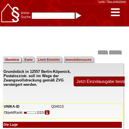
Login
|
Neu registrieren
Immo-
Suche:
Immo-Schnellsuche nach:
- KFZ-Kennzeichen
* Postleitzahl (1- bis 5-stellig)
* Ortsname
- Aktenzeichen
- UNIKA-ID
* Suche verfeinern durch
Kombinieren
z.B.:
15 Frankfurt
für
Frankfurt/Oder
Überblick
Karte
Limit-Ermittler
Immobiliensuche
und
6 Frankfurt
für Frankfurt
am Main
Grundstück in 12557 Berlin-Köpenick,
Immobiliensuche
Pestalozzistr. soll im Wege der
nach Kreis
Zwangsvollstreckung gemäß ZVG
versteigert werden.
nach Amtsgericht
UNIKA-ID
Q34015
ObjektRank:
2/10
Die Lage