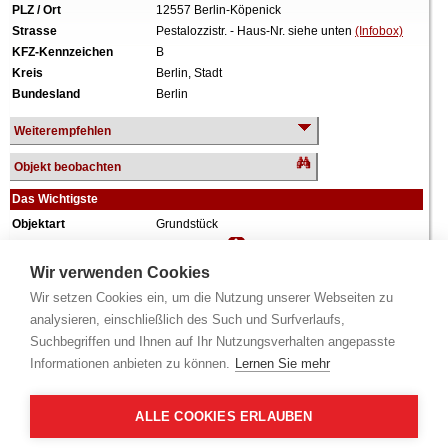
PLZ / Ort
12557 Berlin-Köpenick
Strasse
Pestalozzistr. - Haus-Nr. siehe unten
(Infobox)
KFZ-Kennzeichen
B
Kreis
Berlin, Stadt
Bundesland
Berlin
Weiterempfehlen
Objekt beobachten
Das Wichtigste
Objektart
Grundstück
Verkehrswert
1.530.000 €
Wiederholungstermin
Nein
Wir verwenden Cookies
Termin
siehe unten
(Infobox)
Wir setzen Cookies ein, um die Nutzung unserer Webseiten zu
Grundstück
1.661 m²
analysieren, einschließlich des Such und Surfverlaufs,
Weiteres
Ruinöse Reste baulicher Anlagen (vermutlich
Suchbegriffen und Ihnen auf Ihr Nutzungsverhalten angepasste
Fundamentreste) vorhanden,
Informationen anbieten zu können.
Lernen Sie mehr
Erschließungsanlagen wurden zurückgebaut
bzw. sind verschlissen.
Alle Angaben ohne Gewähr.
ALLE COOKIES ERLAUBEN