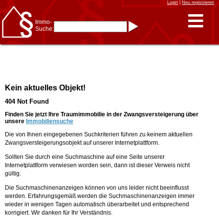
Login
|
Neu registrieren
Immo-
Suche:
Immo-Schnellsuche nach:
- KFZ-Kennzeichen
* Postleitzahl (1- bis 5-stellig)
* Ortsname
- Aktenzeichen
- UNIKA-ID
* Suche verfeinern durch
Kein aktuelles Objekt!
Kombinieren
z.B.:
15 Frankfurt
für
404 Not Found
Frankfurt/Oder
und
6 Frankfurt
für Frankfurt
am Main
Finden Sie jetzt Ihre Traumimmobilie in der Zwangsversteigerung über
unsere
Immobiliensuche
Immobiliensuche
Die von Ihnen eingegebenen Suchkriterien führen zu keinem aktuellen
nach Kreis
Zwangsversteigerungsobjekt auf unserer Internetplattform.
nach Amtsgericht
Sollten Sie durch eine Suchmaschine auf eine Seite unserer
Internetplattform verwiesen worden sein, dann ist dieser Verweis nicht
gültig.
Die Suchmaschinenanzeigen können von uns leider nicht beeinflusst
werden. Erfahrungsgemäß werden die Suchmaschinenanzeigen immer
wieder in wenigen Tagen automatisch überarbeitet und entsprechend
korrigiert. Wir danken für Ihr Verständnis.