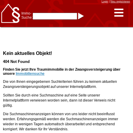
Login
|
Neu registrieren
Immo-
Suche:
Immo-Schnellsuche nach:
- KFZ-Kennzeichen
* Postleitzahl (1- bis 5-stellig)
* Ortsname
- Aktenzeichen
- UNIKA-ID
* Suche verfeinern durch
Kein aktuelles Objekt!
Kombinieren
z.B.:
15 Frankfurt
für
404 Not Found
Frankfurt/Oder
und
6 Frankfurt
für Frankfurt
am Main
Finden Sie jetzt Ihre Traumimmobilie in der Zwangsversteigerung über
unsere
Immobiliensuche
Immobiliensuche
Die von Ihnen eingegebenen Suchkriterien führen zu keinem aktuellen
nach Kreis
Zwangsversteigerungsobjekt auf unserer Internetplattform.
nach Amtsgericht
Sollten Sie durch eine Suchmaschine auf eine Seite unserer
Internetplattform verwiesen worden sein, dann ist dieser Verweis nicht
gültig.
Die Suchmaschinenanzeigen können von uns leider nicht beeinflusst
werden. Erfahrungsgemäß werden die Suchmaschinenanzeigen immer
wieder in wenigen Tagen automatisch überarbeitet und entsprechend
korrigiert. Wir danken für Ihr Verständnis.