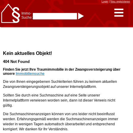
Login
|
Neu registrieren
Immo-
Suche:
Immo-Schnellsuche nach:
- KFZ-Kennzeichen
* Postleitzahl (1- bis 5-stellig)
* Ortsname
- Aktenzeichen
- UNIKA-ID
* Suche verfeinern durch
Kein aktuelles Objekt!
Kombinieren
z.B.:
15 Frankfurt
für
404 Not Found
Frankfurt/Oder
und
6 Frankfurt
für Frankfurt
am Main
Finden Sie jetzt Ihre Traumimmobilie in der Zwangsversteigerung über
unsere
Immobiliensuche
Immobiliensuche
Die von Ihnen eingegebenen Suchkriterien führen zu keinem aktuellen
nach Kreis
Zwangsversteigerungsobjekt auf unserer Internetplattform.
nach Amtsgericht
Sollten Sie durch eine Suchmaschine auf eine Seite unserer
Internetplattform verwiesen worden sein, dann ist dieser Verweis nicht
gültig.
Die Suchmaschinenanzeigen können von uns leider nicht beeinflusst
werden. Erfahrungsgemäß werden die Suchmaschinenanzeigen immer
wieder in wenigen Tagen automatisch überarbeitet und entsprechend
korrigiert. Wir danken für Ihr Verständnis.