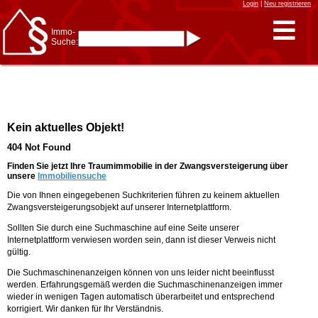
Login
|
Neu registrieren
Immo-
Suche:
Immo-Schnellsuche nach:
- KFZ-Kennzeichen
* Postleitzahl (1- bis 5-stellig)
* Ortsname
- Aktenzeichen
- UNIKA-ID
* Suche verfeinern durch
Kein aktuelles Objekt!
Kombinieren
z.B.:
15 Frankfurt
für
404 Not Found
Frankfurt/Oder
und
6 Frankfurt
für Frankfurt
am Main
Finden Sie jetzt Ihre Traumimmobilie in der Zwangsversteigerung über
unsere
Immobiliensuche
Immobiliensuche
Die von Ihnen eingegebenen Suchkriterien führen zu keinem aktuellen
nach Kreis
Zwangsversteigerungsobjekt auf unserer Internetplattform.
nach Amtsgericht
Sollten Sie durch eine Suchmaschine auf eine Seite unserer
Internetplattform verwiesen worden sein, dann ist dieser Verweis nicht
gültig.
Die Suchmaschinenanzeigen können von uns leider nicht beeinflusst
werden. Erfahrungsgemäß werden die Suchmaschinenanzeigen immer
wieder in wenigen Tagen automatisch überarbeitet und entsprechend
korrigiert. Wir danken für Ihr Verständnis.