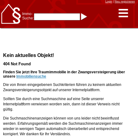
Login
|
Neu registrieren
Immo-
Suche:
Immo-Schnellsuche nach:
- KFZ-Kennzeichen
* Postleitzahl (1- bis 5-stellig)
* Ortsname
- Aktenzeichen
- UNIKA-ID
* Suche verfeinern durch
Kein aktuelles Objekt!
Kombinieren
z.B.:
15 Frankfurt
für
404 Not Found
Frankfurt/Oder
und
6 Frankfurt
für Frankfurt
am Main
Finden Sie jetzt Ihre Traumimmobilie in der Zwangsversteigerung über
unsere
Immobiliensuche
Immobiliensuche
Die von Ihnen eingegebenen Suchkriterien führen zu keinem aktuellen
nach Kreis
Zwangsversteigerungsobjekt auf unserer Internetplattform.
nach Amtsgericht
Sollten Sie durch eine Suchmaschine auf eine Seite unserer
Internetplattform verwiesen worden sein, dann ist dieser Verweis nicht
gültig.
Die Suchmaschinenanzeigen können von uns leider nicht beeinflusst
werden. Erfahrungsgemäß werden die Suchmaschinenanzeigen immer
wieder in wenigen Tagen automatisch überarbeitet und entsprechend
korrigiert. Wir danken für Ihr Verständnis.