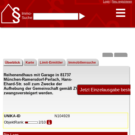
Login
|
Neu registrieren
Immo-
Suche:
Immo-Schnellsuche nach:
- KFZ-Kennzeichen
* Postleitzahl (1- bis 5-stellig)
* Ortsname
- Aktenzeichen
- UNIKA-ID
* Suche verfeinern durch
Kombinieren
z.B.:
15 Frankfurt
für
Frankfurt/Oder
Überblick
Karte
Limit-Ermittler
Immobiliensuche
und
6 Frankfurt
für Frankfurt
am Main
Reihenendhaus mit Garage in 81737
Immobiliensuche
München-Ramersdorf-Perlach, Hans-
nach Kreis
Ehard-Str. soll zum Zwecke der
Aufhebung der Gemeinschaft gemäß ZVG
nach Amtsgericht
zwangsversteigert werden.
UNIKA-ID
N104928
ObjektRank:
2/10