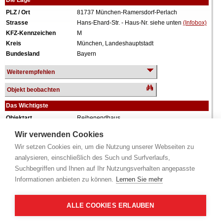
Die Lage
PLZ / Ort
81737 München-Ramersdorf-Perlach
Strasse
Hans-Ehard-Str. - Haus-Nr. siehe unten
(Infobox)
KFZ-Kennzeichen
M
Kreis
München, Landeshauptstadt
Bundesland
Bayern
Weiterempfehlen
Objekt beobachten
Das Wichtigste
Objektart
Reihenendhaus
Verkehrswert
1.040.000 €
Wir verwenden Cookies
Wiederholungstermin
Nein
Wir setzen Cookies ein, um die Nutzung unserer Webseiten zu
Termin
siehe unten
(Infobox)
analysieren, einschließlich des Such und Surfverlaufs,
Baujahr
ca. 1982
Suchbegriffen und Ihnen auf Ihr Nutzungsverhalten angepasste
Grundstück
547 m²
Informationen anbieten zu können.
Lernen Sie mehr
Nutzfläche
47 m²
Wohnfläche
132 m²
Weiteres
2 Geschosse, Balkon, Terrasse, vollunterkellert,
ALLE COOKIES ERLAUBEN
Garage, sowie Miteigentumsanteile an
Verkehrsflächen.