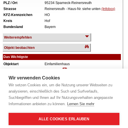
PLZ / Ort
95234 Sparneck-Reinersreuth
Strasse
Reinersreuth - Haus-Nr. siehe unten
(Infobox)
KFZ-Kennzeichen
HO
Kreis
Hof
Bundesland
Bayern
Weiterempfehlen
Objekt beobachten
Das Wichtigste
Objektart
Einfamilienhaus
Verkehrswert
117.000 €
Wiederholungstermin
Nein
Wir verwenden Cookies
Termin
siehe unten
(Infobox)
Wir setzen Cookies ein, um die Nutzung unserer Webseiten zu
Baujahr
vor 1900
analysieren, einschließlich des Such und Surfverlaufs,
Grundstück
479 m²
Suchbegriffen und Ihnen auf Ihr Nutzungsverhalten angepasste
Wohnfläche
99 m²
Informationen anbieten zu können.
Lernen Sie mehr
Weiteres
3 Geschosse, teilunterkellert, angebaut und
saniert ca. 1982.
ALLE COOKIES ERLAUBEN
Alle Angaben ohne Gewähr.