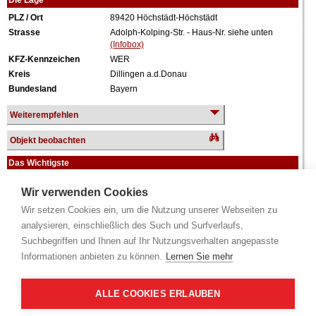
Die Lage
PLZ / Ort
89420 Höchstädt-Höchstädt
Strasse
Adolph-Kolping-Str. - Haus-Nr. siehe unten
(Infobox)
KFZ-Kennzeichen
WER
Kreis
Dillingen a.d.Donau
Bundesland
Bayern
Weiterempfehlen
Objekt beobachten
Das Wichtigste
Objektart
Haus mit Einliegerwohnung
Wir verwenden Cookies
Verkehrswert
500.000 €
Wir setzen Cookies ein, um die Nutzung unserer Webseiten zu
Wiederholungstermin
Nein
analysieren, einschließlich des Such und Surfverlaufs,
Termin
siehe unten
(Infobox)
Baujahr
ca. 1997
Suchbegriffen und Ihnen auf Ihr Nutzungsverhalten angepasste
Grundstück
624 m²
Informationen anbieten zu können.
Lernen Sie mehr
Wohnfläche
209 m²
Weiteres
1 Geschoss, ausgebautes Dachgeschoss,
ALLE COOKIES ERLAUBEN
vollunterkellert, Doppelgarage.