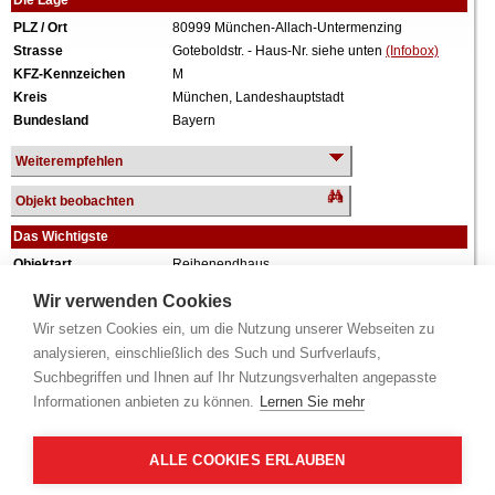
Die Lage
PLZ / Ort
80999 München-Allach-Untermenzing
Strasse
Goteboldstr. - Haus-Nr. siehe unten
(Infobox)
KFZ-Kennzeichen
M
Kreis
München, Landeshauptstadt
Bundesland
Bayern
Weiterempfehlen
Objekt beobachten
Das Wichtigste
Objektart
Reihenendhaus
Verkehrswert
1.020.000 €
Wir verwenden Cookies
Wiederholungstermin
Nein
Wir setzen Cookies ein, um die Nutzung unserer Webseiten zu
Termin
siehe unten
(Infobox)
analysieren, einschließlich des Such und Surfverlaufs,
Baujahr
ca. 2020
Suchbegriffen und Ihnen auf Ihr Nutzungsverhalten angepasste
Grundstück
241 m²
Informationen anbieten zu können.
Lernen Sie mehr
Wohnfläche
138 m²
Weiteres
2 Geschosse, Dachterrasse, Garage, zum
Zeitpunkt der Wertermittlung leerstehend.
ALLE COOKIES ERLAUBEN
Alle Angaben ohne Gewähr.