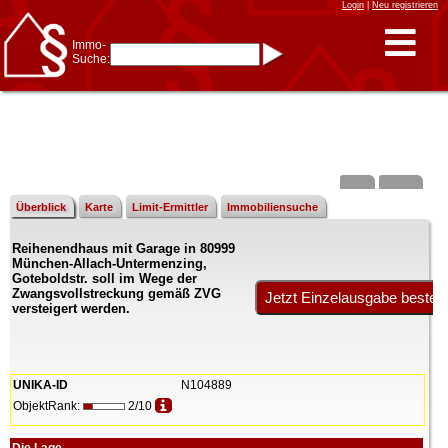
Login
|
Neu registrieren
Immo-
Suche:
Immo-Schnellsuche nach:
- KFZ-Kennzeichen
* Postleitzahl (1- bis 5-stellig)
* Ortsname
- Aktenzeichen
- UNIKA-ID
* Suche verfeinern durch
Kombinieren
z.B.:
15 Frankfurt
für
Frankfurt/Oder
Überblick
Karte
Limit-Ermittler
Immobiliensuche
und
6 Frankfurt
für Frankfurt
am Main
Reihenendhaus mit Garage in 80999
Immobiliensuche
München-Allach-Untermenzing,
nach Kreis
Goteboldstr. soll im Wege der
Zwangsvollstreckung gemäß ZVG
nach Amtsgericht
versteigert werden.
UNIKA-ID
N104889
ObjektRank:
2/10