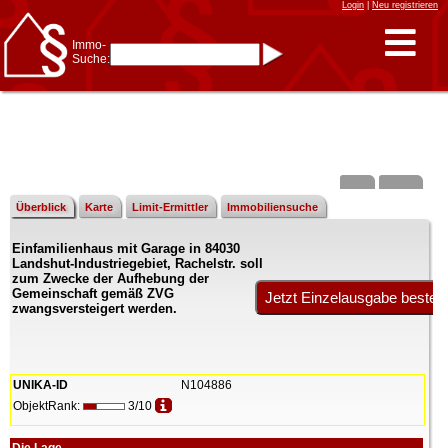
Login
|
Neu registrieren
Immo-
Suche:
Immo-Schnellsuche nach:
- KFZ-Kennzeichen
* Postleitzahl (1- bis 5-stellig)
* Ortsname
- Aktenzeichen
- UNIKA-ID
* Suche verfeinern durch
Kombinieren
z.B.:
15 Frankfurt
für
Frankfurt/Oder
Überblick
Karte
Limit-Ermittler
Immobiliensuche
und
6 Frankfurt
für Frankfurt
am Main
Einfamilienhaus mit Garage in 84030
Immobiliensuche
Landshut-Industriegebiet, Rachelstr. soll
nach Kreis
zum Zwecke der Aufhebung der
Gemeinschaft gemäß ZVG
nach Amtsgericht
zwangsversteigert werden.
UNIKA-ID
N104886
ObjektRank:
3/10