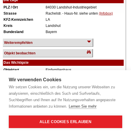
Die Lage
PLZ / Ort
84030 Landshut-Industriegebiet
Strasse
Rachelstr. - Haus-Nr. siehe unten
(Infobox)
KFZ-Kennzeichen
LA
Kreis
Landshut
Bundesland
Bayern
Weiterempfehlen
Objekt beobachten
Das Wichtigste
Objektart
Einfamilienhaus
Verkehrswert
290.000 €
Wir verwenden Cookies
Wiederholungstermin
Nein
Wir setzen Cookies ein, um die Nutzung unserer Webseiten zu
Termin
siehe unten
(Infobox)
analysieren, einschließlich des Such und Surfverlaufs,
Baujahr
ca. 1954
Suchbegriffen und Ihnen auf Ihr Nutzungsverhalten angepasste
Grundstück
339 m²
Informationen anbieten zu können.
Lernen Sie mehr
Wohnfläche
95 m²
Weiteres
1 Geschoss, ausgebautes Dachgeschoss,
vollunterkellert, Garage, mit Nebengebäude.
ALLE COOKIES ERLAUBEN
Alle Angaben ohne Gewähr.