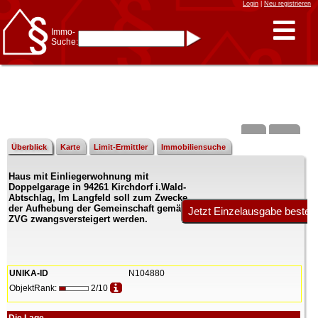
Login
|
Neu registrieren
Immo-
Suche:
Immo-Schnellsuche nach:
- KFZ-Kennzeichen
* Postleitzahl (1- bis 5-stellig)
* Ortsname
- Aktenzeichen
- UNIKA-ID
* Suche verfeinern durch
Kombinieren
z.B.:
15 Frankfurt
für
Frankfurt/Oder
Überblick
Karte
Limit-Ermittler
Immobiliensuche
und
6 Frankfurt
für Frankfurt
am Main
Haus mit Einliegerwohnung mit
Immobiliensuche
Doppelgarage in 94261 Kirchdorf i.Wald-
nach Kreis
Abtschlag, Im Langfeld soll zum Zwecke
der Aufhebung der Gemeinschaft gemäß
nach Amtsgericht
ZVG zwangsversteigert werden.
UNIKA-ID
N104880
ObjektRank:
2/10