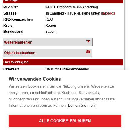
Die Lage
PLZ / Ort
94261 Kirchdorf i.Wald-Abtschlag
Strasse
Im Langfeld - Haus-Nr. siehe unten
(Infobox)
KFZ-Kennzeichen
REG
Kreis
Regen
Bundesland
Bayern
Weiterempfehlen
Objekt beobachten
Das Wichtigste
Objektart
Haus mit Einliegerwohnung
Verkehrswert
507.000 €
Wir verwenden Cookies
Wiederholungstermin
Nein
Wir setzen Cookies ein, um die Nutzung unserer Webseiten zu
Termin
siehe unten
(Infobox)
analysieren, einschließlich des Such und Surfverlaufs,
Baujahr
ca. 1998
Suchbegriffen und Ihnen auf Ihr Nutzungsverhalten angepasste
Grundstück
1.049 m²
Informationen anbieten zu können.
Lernen Sie mehr
Wohnfläche
269 m²
Weiteres
2 Geschosse, ausgebautes Dachgeschoss,
vollunterkellert, Doppelgarage, zwei
ALLE COOKIES ERLAUBEN
Einliegerwohnungen mit jeweils ca. 44 m²
Wohnfläche.