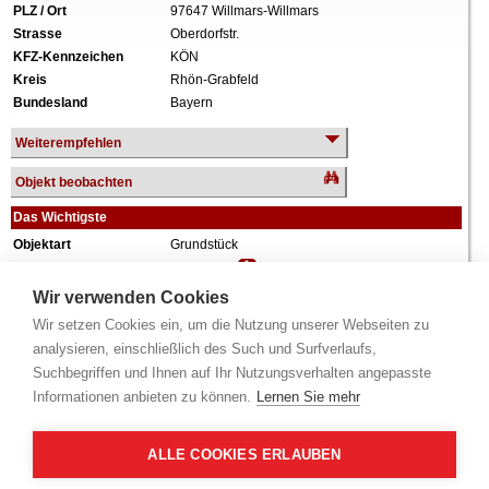
PLZ / Ort
97647 Willmars-Willmars
Strasse
Oberdorfstr.
KFZ-Kennzeichen
KÖN
Kreis
Rhön-Grabfeld
Bundesland
Bayern
Weiterempfehlen
Objekt beobachten
Das Wichtigste
Objektart
Grundstück
Verkehrswert
353.830 €
Wiederholungstermin
Nein
Wir verwenden Cookies
Termin
siehe unten
(Infobox)
Wir setzen Cookies ein, um die Nutzung unserer Webseiten zu
Grundstück
268.977 m²
analysieren, einschließlich des Such und Surfverlaufs,
Weiteres
überwiegend Waldfläche, teilweise bebaut mit
Suchbegriffen und Ihnen auf Ihr Nutzungsverhalten angepasste
Lagergebäude, Baujahr ca. 18./19. Jahrhundert,
Informationen anbieten zu können.
Lernen Sie mehr
Nutzfläche ca. 47 m² und Kellerraum mit
Tonnengewölbe; diverse Flurstücke mit
entsprechenden Einzelwerten.
ALLE COOKIES ERLAUBEN
Alle Angaben ohne Gewähr.