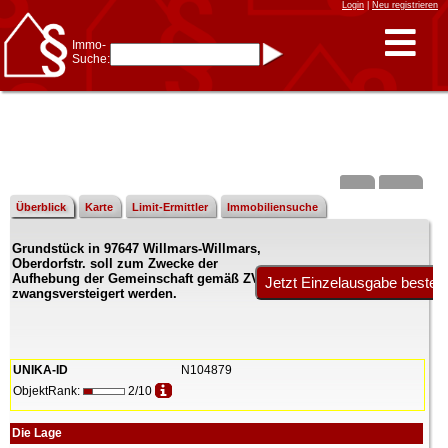
Login
|
Neu registrieren
Immo-
Suche:
Immo-Schnellsuche nach:
- KFZ-Kennzeichen
* Postleitzahl (1- bis 5-stellig)
* Ortsname
- Aktenzeichen
- UNIKA-ID
* Suche verfeinern durch
Kombinieren
z.B.:
15 Frankfurt
für
Frankfurt/Oder
Überblick
Karte
Limit-Ermittler
Immobiliensuche
und
6 Frankfurt
für Frankfurt
am Main
Grundstück in 97647 Willmars-Willmars,
Immobiliensuche
Oberdorfstr. soll zum Zwecke der
nach Kreis
Aufhebung der Gemeinschaft gemäß ZVG
zwangsversteigert werden.
nach Amtsgericht
UNIKA-ID
N104879
ObjektRank:
2/10
Die Lage