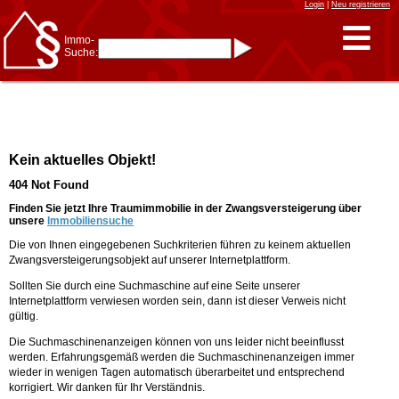
Login
|
Neu registrieren
Immo-
Suche:
Immo-Schnellsuche nach:
- KFZ-Kennzeichen
* Postleitzahl (1- bis 5-stellig)
* Ortsname
- Aktenzeichen
- UNIKA-ID
* Suche verfeinern durch
Kein aktuelles Objekt!
Kombinieren
z.B.:
15 Frankfurt
für
404 Not Found
Frankfurt/Oder
und
6 Frankfurt
für Frankfurt
am Main
Finden Sie jetzt Ihre Traumimmobilie in der Zwangsversteigerung über
unsere
Immobiliensuche
Immobiliensuche
Die von Ihnen eingegebenen Suchkriterien führen zu keinem aktuellen
nach Kreis
Zwangsversteigerungsobjekt auf unserer Internetplattform.
nach Amtsgericht
Sollten Sie durch eine Suchmaschine auf eine Seite unserer
Internetplattform verwiesen worden sein, dann ist dieser Verweis nicht
gültig.
Die Suchmaschinenanzeigen können von uns leider nicht beeinflusst
werden. Erfahrungsgemäß werden die Suchmaschinenanzeigen immer
wieder in wenigen Tagen automatisch überarbeitet und entsprechend
korrigiert. Wir danken für Ihr Verständnis.