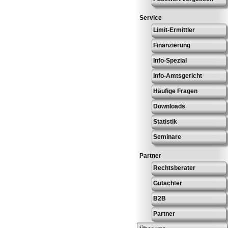
Service
Limit-Ermittler
Finanzierung
Info-Spezial
Info-Amtsgericht
Häufige Fragen
Downloads
Statistik
Seminare
Partner
Rechtsberater
Gutachter
B2B
Partner