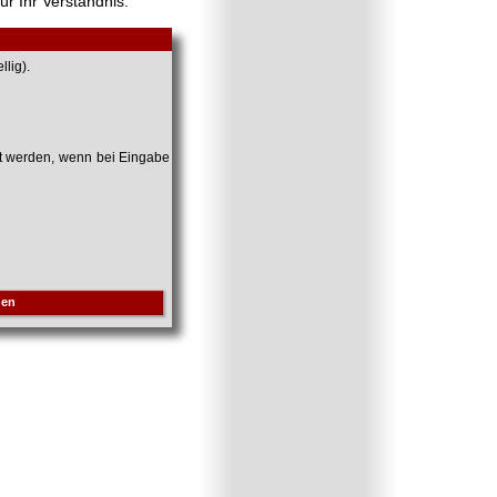
ür Ihr Verständnis.
lig).
et werden, wenn bei Eingabe
hen