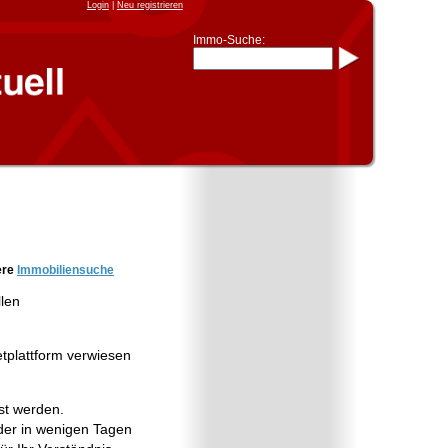
Login
|
Neu registrieren
Immo-Suche:
Immo-Schnellsuche nach:
- KFZ-Kennzeichen
* Postleitzahl (1- bis 5-stellig)
* Ortsname
- Aktenzeichen
- UNIKA-ID
* Suche verfeinern durch
Kombinieren
z.B.:
15 Frankfurt
für
Frankfurt/Oder
und
6 Frankfurt
für Frankfurt am
Main
Immobiliensuche
ere
Immobiliensuche
nach Kreis
llen
nach Amtsgericht
etplattform verwiesen
st werden.
er in wenigen Tagen