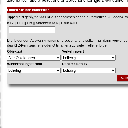
automatisch überarbeitet und entsprechend korrigiert. Wir danken f
Finden Sie Ihre Immobilie!
Tipp: Meist genï¿½gt das KFZ-Kennzeichen oder die Postleitzahl (3- oder 4-stel
KFZ || PLZ || Ort || Aktenzeichen || UNIKA-ID
Die folgenden Auswahlkriterien sind optional und sollten nur dann verwend
des KFZ-Kennzeichens oder Ortsnamens zu viele Treffer erfolgen.
Objektart
Verkehrswert
Wiederholungstermin
Denkmalschutz
Suc