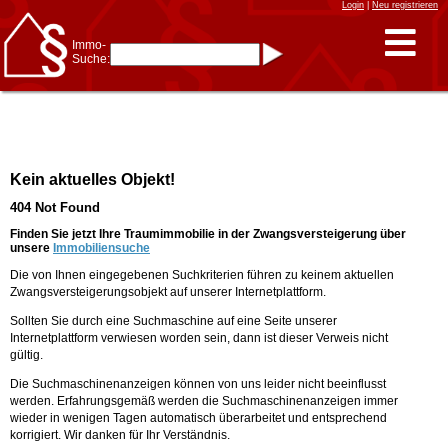
Login
|
Neu registrieren
Immo-
Suche:
Immo-Schnellsuche nach:
- KFZ-Kennzeichen
* Postleitzahl (1- bis 5-stellig)
* Ortsname
- Aktenzeichen
- UNIKA-ID
* Suche verfeinern durch
Kein aktuelles Objekt!
Kombinieren
z.B.:
15 Frankfurt
für
404 Not Found
Frankfurt/Oder
und
6 Frankfurt
für Frankfurt
am Main
Finden Sie jetzt Ihre Traumimmobilie in der Zwangsversteigerung über
unsere
Immobiliensuche
Immobiliensuche
Die von Ihnen eingegebenen Suchkriterien führen zu keinem aktuellen
nach Kreis
Zwangsversteigerungsobjekt auf unserer Internetplattform.
nach Amtsgericht
Sollten Sie durch eine Suchmaschine auf eine Seite unserer
Internetplattform verwiesen worden sein, dann ist dieser Verweis nicht
gültig.
Die Suchmaschinenanzeigen können von uns leider nicht beeinflusst
werden. Erfahrungsgemäß werden die Suchmaschinenanzeigen immer
wieder in wenigen Tagen automatisch überarbeitet und entsprechend
korrigiert. Wir danken für Ihr Verständnis.