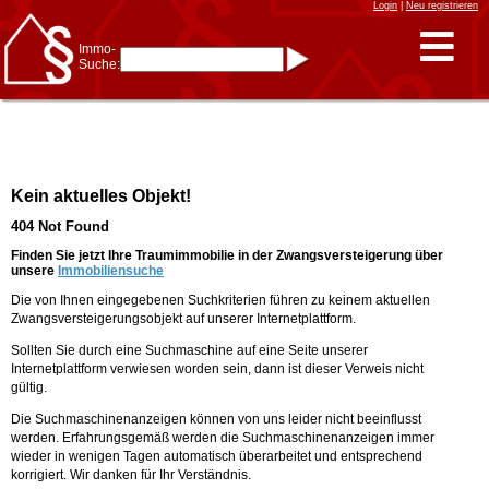
Login
|
Neu registrieren
Immo-
Suche:
Immo-Schnellsuche nach:
- KFZ-Kennzeichen
* Postleitzahl (1- bis 5-stellig)
* Ortsname
- Aktenzeichen
- UNIKA-ID
* Suche verfeinern durch
Kein aktuelles Objekt!
Kombinieren
z.B.:
15 Frankfurt
für
404 Not Found
Frankfurt/Oder
und
6 Frankfurt
für Frankfurt
am Main
Finden Sie jetzt Ihre Traumimmobilie in der Zwangsversteigerung über
unsere
Immobiliensuche
Immobiliensuche
Die von Ihnen eingegebenen Suchkriterien führen zu keinem aktuellen
nach Kreis
Zwangsversteigerungsobjekt auf unserer Internetplattform.
nach Amtsgericht
Sollten Sie durch eine Suchmaschine auf eine Seite unserer
Internetplattform verwiesen worden sein, dann ist dieser Verweis nicht
gültig.
Die Suchmaschinenanzeigen können von uns leider nicht beeinflusst
werden. Erfahrungsgemäß werden die Suchmaschinenanzeigen immer
wieder in wenigen Tagen automatisch überarbeitet und entsprechend
korrigiert. Wir danken für Ihr Verständnis.