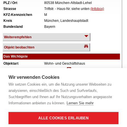
PLZ / Ort
80538 München-Altstadt-Lehel
Strasse
Triftstr. - Haus-Nr. siehe unten
(Infobox)
KFZ-Kennzeichen
M
Kreis
München, Landeshauptstadt
Bundesland
Bayern
Weiterempfehlen
Objekt beobachten
Das Wichtigste
Objektart
Wohn- und Geschäftshaus
Verkehrswert
10.800.000 €
Wiederholungstermin
Nein
Wir verwenden Cookies
Termin
siehe unten
(Infobox)
Wir setzen Cookies ein, um die Nutzung unserer Webseiten zu
Besonderheit
Denkmalschutz
analysieren, einschließlich des Such und Surfverlaufs,
Baujahr
vor 1900
Suchbegriffen und Ihnen auf Ihr Nutzungsverhalten angepasste
Grundstück
460 m²
Informationen anbieten zu können.
Lernen Sie mehr
Gewerbefläche
64 m²
Wohnfläche
868 m²
Weiteres
4 Geschosse, ausgebautes Dachgeschoss,
ALLE COOKIES ERLAUBEN
vollunterkellert.