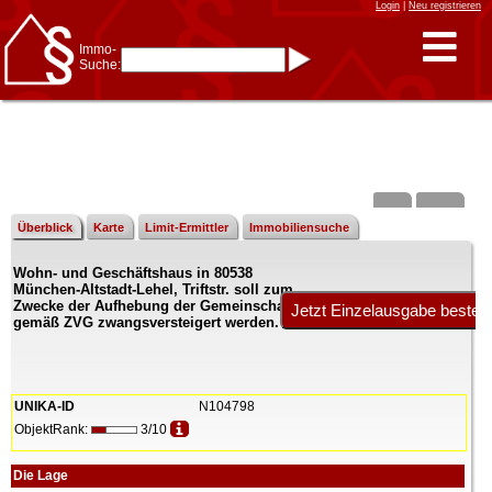
Login
|
Neu registrieren
Immo-
Suche:
Immo-Schnellsuche nach:
- KFZ-Kennzeichen
* Postleitzahl (1- bis 5-stellig)
* Ortsname
- Aktenzeichen
- UNIKA-ID
* Suche verfeinern durch
Kombinieren
z.B.:
15 Frankfurt
für
Frankfurt/Oder
Überblick
Karte
Limit-Ermittler
Immobiliensuche
und
6 Frankfurt
für Frankfurt
am Main
Wohn- und Geschäftshaus in 80538
Immobiliensuche
München-Altstadt-Lehel, Triftstr. soll zum
nach Kreis
Zwecke der Aufhebung der Gemeinschaft
gemäß ZVG zwangsversteigert werden.
nach Amtsgericht
UNIKA-ID
N104798
ObjektRank:
3/10
Die Lage