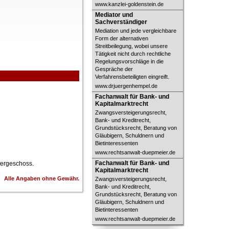
www.kanzlei-goldenstein.de
Mediator und Sachverständiger
Mediator und
Sachverständiger
Mediation und jede vergleichbare
Form der alternativen
Streitbeilegung, wobei unsere
Tätigkeit nicht durch rechtliche
Regelungsvorschläge in die
Gespräche der
Verfahrensbeteiligten eingreift.
www.drjuergenhempel.de
Fachanwalt für Bank- und
Fachanwalt für Bank- und
Kapitalmarktrecht
Kapitalmarktrecht
Zwangsversteigerungsrecht,
Bank- und Kreditrecht,
Grundstücksrecht, Beratung von
Gläubigern, Schuldnern und
Bietinteressenten
www.rechtsanwalt-duepmeier.de
Fachanwalt für Bank- und
Fachanwalt für Bank- und
Obergeschoss.
Kapitalmarktrecht
Kapitalmarktrecht
Alle Angaben ohne Gewähr.
Zwangsversteigerungsrecht,
Bank- und Kreditrecht,
Grundstücksrecht, Beratung von
Gläubigern, Schuldnern und
Bietinteressenten
www.rechtsanwalt-duepmeier.de