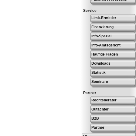
Service
Limit-Ermittler
Finanzierung
Info-Spezial
Info-Amtsgericht
Häufige Fragen
Downloads
Statistik
Seminare
Partner
Rechtsberater
Gutachter
B2B
Partner