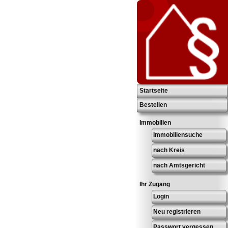
Startseite
Bestellen
Immobilien
Immobiliensuche
nach Kreis
nach Amtsgericht
Ihr Zugang
Login
Neu registrieren
Passwort vergessen