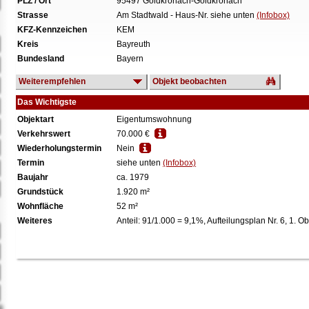
PLZ / Ort
95497 Goldkronach-Goldkronach
Strasse
Am Stadtwald - Haus-Nr. siehe unten
(Infobox)
KFZ-Kennzeichen
KEM
Kreis
Bayreuth
Bundesland
Bayern
Weiterempfehlen
Objekt beobachten
Das Wichtigste
Objektart
Eigentumswohnung
Verkehrswert
70.000 €
Wiederholungstermin
Nein
Termin
siehe unten
(Infobox)
Baujahr
ca. 1979
Grundstück
1.920 m²
Wohnfläche
52 m²
Weiteres
Anteil: 91/1.000 = 9,1%, Aufteilungsplan Nr. 6, 1. 