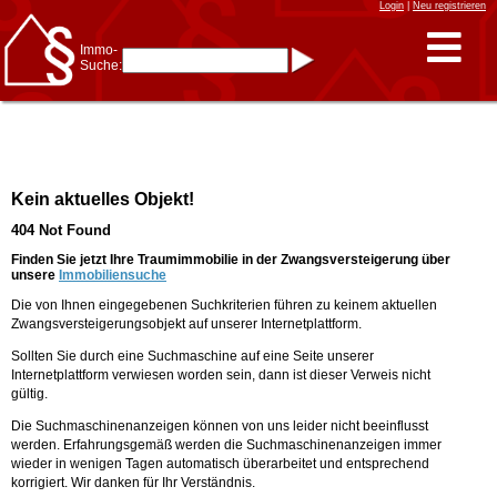
Login
|
Neu registrieren
Immo-
Suche:
Immo-Schnellsuche nach:
- KFZ-Kennzeichen
* Postleitzahl (1- bis 5-stellig)
* Ortsname
- Aktenzeichen
- UNIKA-ID
* Suche verfeinern durch
Kein aktuelles Objekt!
Kombinieren
z.B.:
15 Frankfurt
für
404 Not Found
Frankfurt/Oder
und
6 Frankfurt
für Frankfurt
am Main
Finden Sie jetzt Ihre Traumimmobilie in der Zwangsversteigerung über
unsere
Immobiliensuche
Immobiliensuche
Die von Ihnen eingegebenen Suchkriterien führen zu keinem aktuellen
nach Kreis
Zwangsversteigerungsobjekt auf unserer Internetplattform.
nach Amtsgericht
Sollten Sie durch eine Suchmaschine auf eine Seite unserer
Internetplattform verwiesen worden sein, dann ist dieser Verweis nicht
gültig.
Die Suchmaschinenanzeigen können von uns leider nicht beeinflusst
werden. Erfahrungsgemäß werden die Suchmaschinenanzeigen immer
wieder in wenigen Tagen automatisch überarbeitet und entsprechend
korrigiert. Wir danken für Ihr Verständnis.