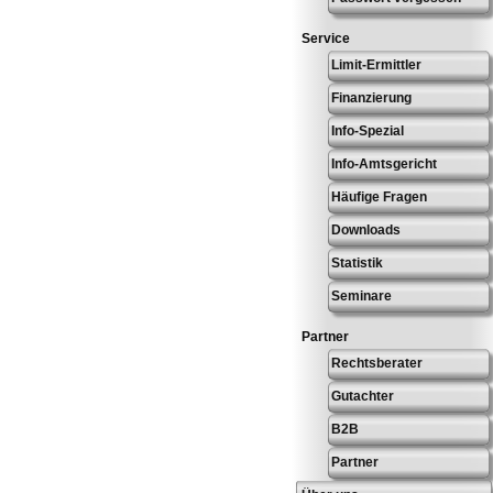
Service
Limit-Ermittler
Finanzierung
Info-Spezial
Info-Amtsgericht
Häufige Fragen
Downloads
Statistik
Seminare
Partner
Rechtsberater
Gutachter
B2B
Partner