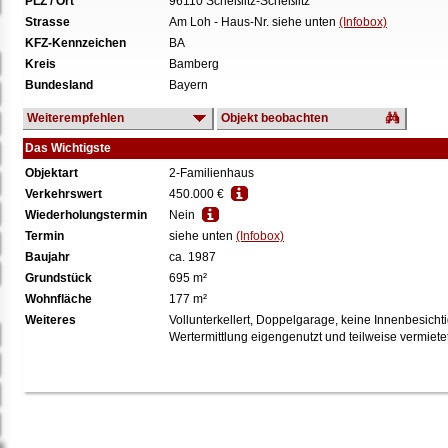
PLZ / Ort
96110 Scheßlitz-Scheßlitz
Strasse
Am Loh - Haus-Nr. siehe unten
(Infobox)
KFZ-Kennzeichen
BA
Kreis
Bamberg
Bundesland
Bayern
Weiterempfehlen
Objekt beobachten
Das Wichtigste
Objektart
2-Familienhaus
Verkehrswert
450.000 €
Wiederholungstermin
Nein
Termin
siehe unten
(Infobox)
Baujahr
ca. 1987
Grundstück
695 m²
Wohnfläche
177 m²
Weiteres
Vollunterkellert, Doppelgarage, keine Innenbesicht
Wertermittlung eigengenutzt und teilweise vermiete