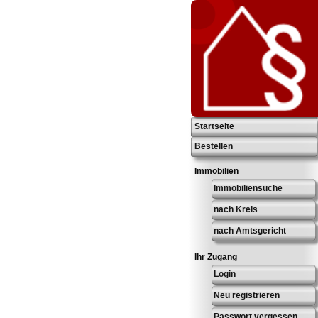
Startseite
Bestellen
Immobilien
Immobiliensuche
nach Kreis
nach Amtsgericht
Ihr Zugang
Login
Neu registrieren
Passwort vergessen