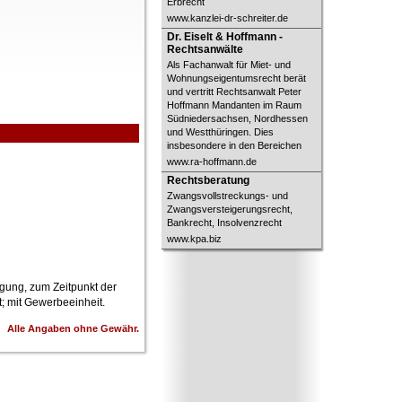
Erbrecht
www.kanzlei-dr-schreiter.de
Dr. Eiselt & Hoffmann -
Dr. Eiselt & Hoffmann -
Rechtsanwälte
Rechtsanwälte
Als Fachanwalt für Miet- und
Wohnungseigentumsrecht berät
und vertritt Rechtsanwalt Peter
Hoffmann Mandanten im Raum
Südniedersachsen, Nordhessen
und Westthüringen. Dies
insbesondere in den Bereichen
www.ra-hoffmann.de
Rechtsberatung
Rechtsberatung
Zwangsvollstreckungs- und
Zwangsversteigerungsrecht,
Bankrecht, Insolvenzrecht
www.kpa.biz
igung, zum Zeitpunkt der
t; mit Gewerbeeinheit.
Alle Angaben ohne Gewähr.